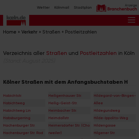
Zum
Wetter
Kölnmail
Stadtplan
Inhalt
springen
M
Home
»
Verkehr
»
Straßen + Postleitzahlen
Verzeichnis aller
Straßen
und
Postleitzahlen
in Köln
(Stand: August 2025)
Kölner Straßen mit dem Anfangsbuchstaben H
Habichtstr.
Heiligenhauser Str.
Hildegard-von-Bingen-
Habichtweg
Heilig-Geist-Str.
Allee
Habichtweg Lin
Heimbacher Str.
Hildegundweg
Habsburgerring
Heimdallstr.
Hilde-Ippolito-Weg
Hachenburger Str.
Heimersdorfer Str. (Cho
Hildengasse
Hachenburger Str. Rod
rweiler)
Hilgener Str.