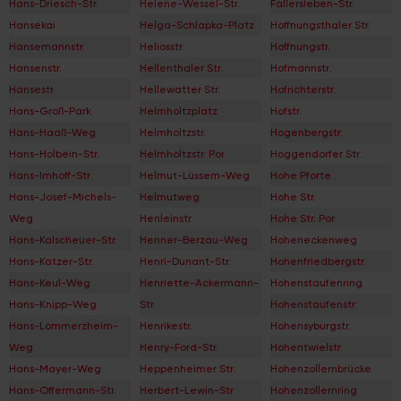
Hans-Driesch-Str.
Helene-Wessel-Str.
Fallersleben-Str.
Hansekai
Helga-Schlapka-Platz
Hoffnungsthaler Str.
Hansemannstr.
Heliosstr.
Hoffnungstr.
Hansenstr.
Hellenthaler Str.
Hofmannstr.
Hansestr.
Hellewatter Str.
Hofrichterstr.
Hans-Groß-Park
Helmholtzplatz
Hofstr.
Hans-Haaß-Weg
Helmholtzstr.
Hogenbergstr.
Hans-Holbein-Str.
Helmholtzstr. Por
Hoggendorfer Str.
Hans-Imhoff-Str.
Helmut-Lüssem-Weg
Hohe Pforte
Hans-Josef-Michels-
Helmutweg
Hohe Str.
Weg
Henleinstr.
Hohe Str. Por
Hans-Kalscheuer-Str.
Henner-Berzau-Weg
Hoheneckenweg
Hans-Katzer-Str.
Henri-Dunant-Str.
Hohenfriedbergstr.
Hans-Keul-Weg
Henriette-Ackermann-
Hohenstaufenring
Hans-Knipp-Weg
Str.
Hohenstaufenstr.
Hans-Lommerzheim-
Henrikestr.
Hohensyburgstr.
Weg
Henry-Ford-Str.
Hohentwielstr.
Hans-Mayer-Weg
Heppenheimer Str.
Hohenzollernbrücke
Hans-Offermann-Str.
Herbert-Lewin-Str.
Hohenzollernring