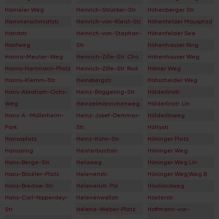
Hameler Weg
Heinrich-Strünker-Str.
Höhenberger Str.
Hammerschmidtstr.
Heinrich-von-Kleist-Str.
Höhenfelder Mauspfad
Handstr.
Heinrich-von-Stephan-
Höhenfelder See
Hanfweg
Str.
Höhenhauser Ring
Hanna-Meuter-Weg
Heinrich-Zille-Str. Cho
Höhenhauser Weg
Hanns-Hartmann-Platz
Heinrich-Zille-Str. Rod
Höhrer Weg
Hanns-Klemm-Str.
Heinsbergstr.
Höhscheider Weg
Hans-Abraham-Ochs-
Heinz-Böggering-Str.
Hölderlinstr.
Weg
Heinzelmännchenweg
Hölderlinstr. Lin
Hans-A.-Müllerheim-
Heinz-Josef-Demmer-
Hölderlinweg
Park
Str.
Höltystr.
Hansaplatz
Heinz-Kühn-Str.
Höninger Platz
Hansaring
Heisterbachstr.
Höninger Weg
Hans-Berge-Str.
Helaweg
Höninger Weg Lin
Hans-Böckler-Platz
Helenenstr.
Höninger Weg,Weg B
Hans-Bredow-Str.
Helenenstr. Por
Hövilandweg
Hans-Carl-Nipperdey-
Helenenwallstr.
Höxterstr.
Str.
Helene-Weber-Platz
Hoffmann-von-