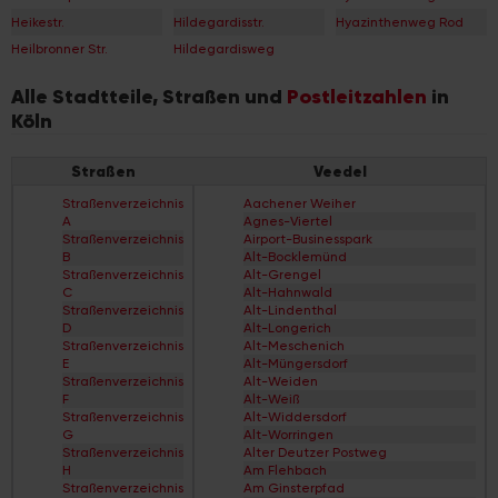
Heikestr.
Hildegardisstr.
Hyazinthenweg Rod
Heilbronner Str.
Hildegardisweg
Alle Stadtteile, Straßen und
Postleitzahlen
in
Köln
Straßen
Veedel
Straßenverzeichnis
Aachener Weiher
A
Agnes-Viertel
Straßenverzeichnis
Airport-Businesspark
B
Alt-Bocklemünd
Straßenverzeichnis
Alt-Grengel
C
Alt-Hahnwald
Straßenverzeichnis
Alt-Lindenthal
D
Alt-Longerich
Straßenverzeichnis
Alt-Meschenich
E
Alt-Müngersdorf
Straßenverzeichnis
Alt-Weiden
F
Alt-Weiß
Straßenverzeichnis
Alt-Widdersdorf
G
Alt-Worringen
Straßenverzeichnis
Alter Deutzer Postweg
H
Am Flehbach
Straßenverzeichnis
Am Ginsterpfad