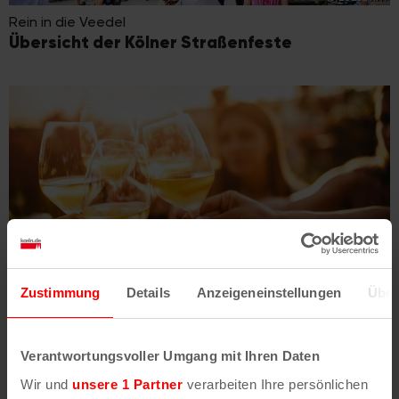
Rein in die Veedel
Übersicht der Kölner Straßenfeste
Zustimmung
Details
Anzeigeneinstellungen
Über
(c)2026 N.N.
Zum Wohl!
Kölner Weinfeste im Jahr 2026
Verantwortungsvoller Umgang mit Ihren Daten
Wir und
unsere 1 Partner
verarbeiten Ihre persönlichen