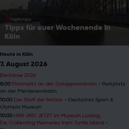
Tagestipp
Tipps für euer Wochenende in
Tagestipp
Weinfest am Rhein
Köln
Heute in Köln
7. August 2026
Bierbörse 2026
8:00
Flohmarkt an der Galopprennbahn
-
Parkplatz
an der Pferderennbahn
10:00
Der Stoff der Nation
-
Deutsches Sport &
Olympia Museum
10:00
HIER UND JETZT im Museum Ludwig.
De/Collecting Memories from Turtle Island
-