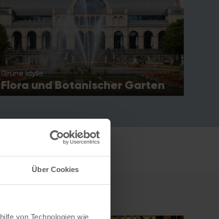
Grüne Idylle
Flora und Botanischer Garten
Foto: IMAGO / Panama Pictures
Über Cookies
hilfe von Technologien wie