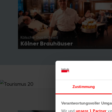
Kölsche Gastlichkeit
Kölner Brauhäuser
Foto: Cölner Hofbräu P. Josef Frü
Zustimmung
Verantwortungsvoller Umgan
Wir und
unsere 1 Partner
ver