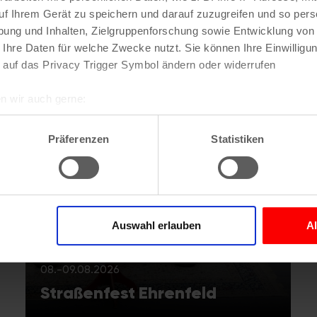
uf Ihrem Gerät zu speichern und darauf zuzugreifen und so pers
ung und Inhalten, Zielgruppenforschung sowie Entwicklung von
 Ihre Daten für welche Zwecke nutzt. Sie können Ihre Einwilligun
 auf das Privacy Trigger Symbol ändern oder widerrufen
n wir auch gerne:
re geografische Lage erfassen, welche bis auf einige Meter gen
es Scannen nach bestimmten Merkmalen (Fingerprinting) identifi
Präferenzen
Statistiken
ie Ihre persönlichen Daten verarbeitet werden, und legen Sie I
nhalte und Anzeigen zu personalisieren, Funktionen für soziale
Website zu analysieren. Außerdem geben wir Informationen zu I
Auswahl erlauben
A
r soziale Medien, Werbung und Analysen weiter. Unsere Partner
 Daten zusammen, die Sie ihnen bereitgestellt haben oder die s
08.-09.08.2026
n.
Straßenfest Ehrenfeld