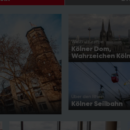
Weltkulturerbe
Kölner Dom,
Wahrzeichen Köl
Foto: 
Über den Rhein
Kölner Seilbahn
Foto: 
Foto: Adobe Stock