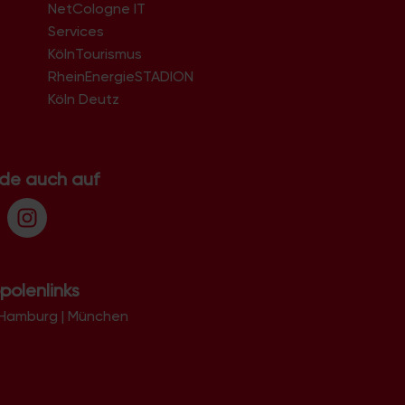
NetCologne IT
n
Services
KölnTourismus
RheinEnergieSTADION
Köln Deutz
.de auch auf
polenlinks
Hamburg
|
München