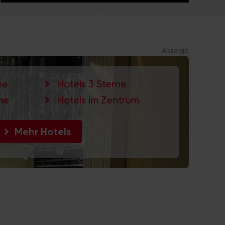
Anzeige
ne
Hotels 3 Sterne
ne
Hotels im Zentrum
Mehr Hotels