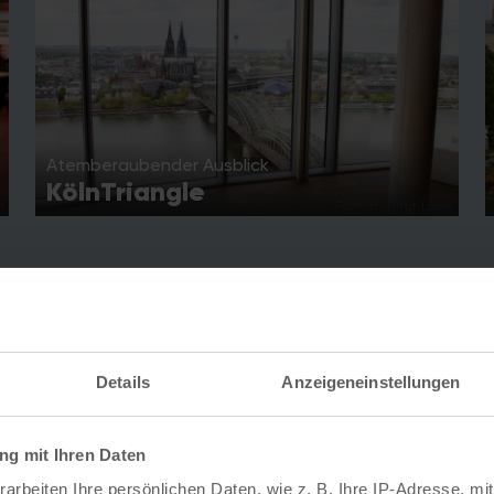
Atemberaubender Ausblick
KölnTriangle
h
Foto: Helmut Löwe
Details
Anzeigeneinstellungen
Kölner Top-Events
g mit Ihren Daten
arbeiten Ihre persönlichen Daten, wie z. B. Ihre IP-Adresse, mit