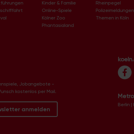
tführungen
Kinder & Familie
Rheinpegel
schifffahrt
Online-Spiele
Polizeimeldunge
val
Kölner Zoo
Themen in Köln
Phantasialand
koeln
innspiele, Jobangebote -
Wunsch kostenlos per Mail.
Metro
Berlin
|
wsletter anmelden