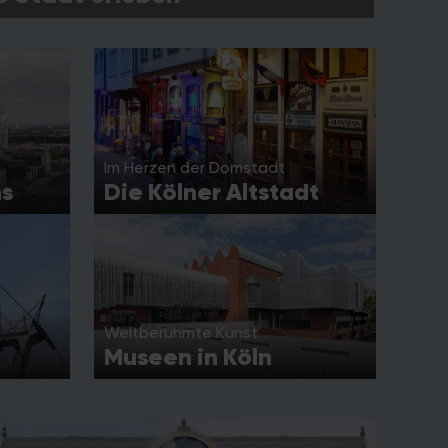
Im Herzen der Domstadt
ns
Die Kölner Altstadt
Helmut Löwe
Foto: IMAGO/Zoonar
Weltberühmte Kunst
Museen in Köln
Helmut Löwe
Foto: A.R.