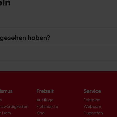
öln
n gesehen haben?
ismus
Freizeit
Service
s
Ausflüge
Fahrplan
nswürdigkeiten
Flohmärkte
Webcam
er Dom
Kino
Flughafen