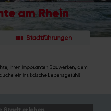
hte am Rhein
Stadtführungen
chte, ihren imposanten Bauwerken, dem
auche ein ins kölsche Lebensgefühl!
e Stadt erleben