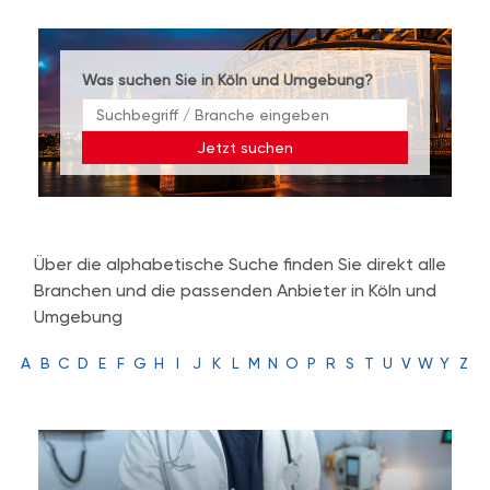
Was suchen Sie in Köln und Umgebung?
Jetzt suchen
Über die alphabetische Suche finden Sie direkt alle
Branchen und die passenden Anbieter in Köln und
Umgebung
A
B
C
D
E
F
G
H
I
J
K
L
M
N
O
P
R
S
T
U
V
W
Y
Z