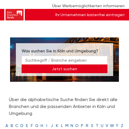
Über Werbemöglichkeiten informieren
Ihr Unternehmen kostenfrei eintragen
Was suchen Sie in Köln und Umgebung?
Jetzt suchen
Über die alphabetische Suche finden Sie direkt alle
Branchen und die passenden Anbieter in Köln und
Umgebung
A
B
C
D
E
F
G
H
I
J
K
L
M
N
O
P
R
S
T
U
V
W
Y
Z