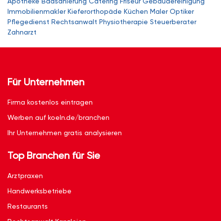
Apotheke
Badsanierung
Catering
Friseur
Gebäudereinigung
Immobilienmakler
Kieferorthopäde
Küchen
Maler
Optiker
Pflegedienst
Rechtsanwalt
Physiotherapie
Steuerberater
Zahnarzt
Für Unternehmen
Firma kostenlos eintragen
Werben auf koeln.de/branchen
Ihr Unternehmen gratis analysieren
Top Branchen für Sie
Arztpraxen
Handwerksbetriebe
Restaurants