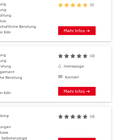
ung
(1)
rung
altung
luss
schaftliche Beratung
Mehr Infos ➜
r Köln
ung
(0)
rung
rüfung
Homepage
agement
Kontakt
che Beratung
Mehr Infos ➜
r Köln
ndung
(0)
rungen
lüsse
 Selbstanzeige