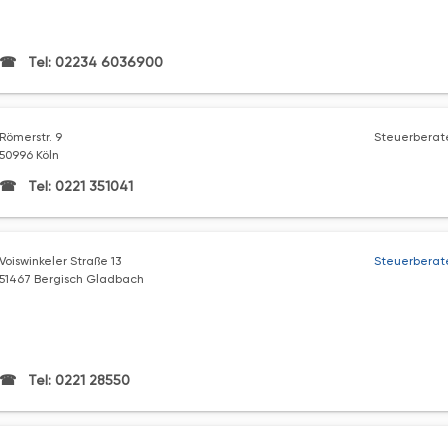
Tel: 02234 6036900
Römerstr. 9
Steuerberate
50996 Köln
Tel: 0221 351041
Voiswinkeler Straße 13
Steuerberat
51467 Bergisch Gladbach
Tel: 0221 28550