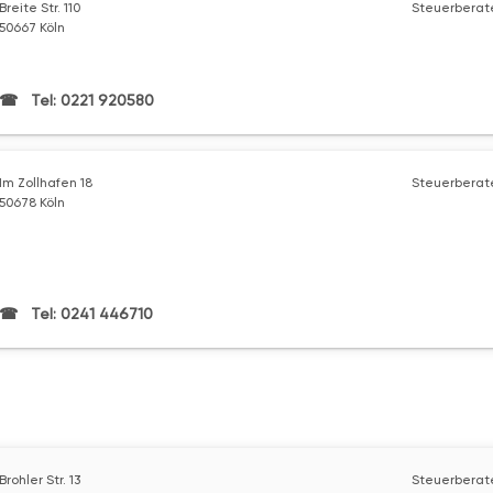
Breite Str. 110
Steuerberate
50667 Köln
Tel: 0221 920580
Im Zollhafen 18
Steuerberate
50678 Köln
Tel: 0241 446710
Brohler Str. 13
Steuerberate