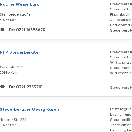
Nadine Wesselburg
Steuerberat
Steuererklä
Steinbergerstraße 1
Finanzbuchh
50733 Köln
Jahresabsch
Betriebswirt
Tel: 0221 16895670
Steuerberate
NHP Steuerberater
Steuerberat
Steuererklä
Wirtschaftsp
Oststraße 11-13
Steuerman
50996 Köln
Wirtschaftli
Tel: 0221 9355210
Steuerberate
Steuerberater Georg Kusen
Existenzgrü
Buchführung
Neusser Str. 224
Steuererklä
50733 Köln
Jahresabsch
Beratung bei