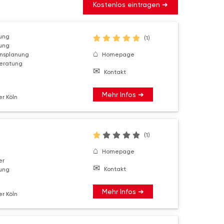
Kostenlos eintragen ➜
ung
(1)
ung
nsplanung
Homepage
beratung
Kontakt
Mehr Infos ➜
r Köln
(1)
Homepage
er
Kontakt
ung
Mehr Infos ➜
r Köln