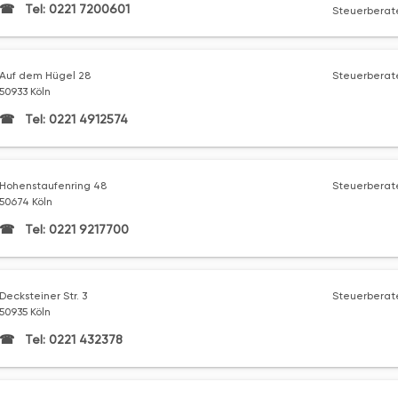
Tel: 0221 7200601
Steuerberate
Auf dem Hügel 28
Steuerberate
50933 Köln
Tel: 0221 4912574
Hohenstaufenring 48
Steuerberate
50674 Köln
Tel: 0221 9217700
Decksteiner Str. 3
Steuerberate
50935 Köln
Tel: 0221 432378