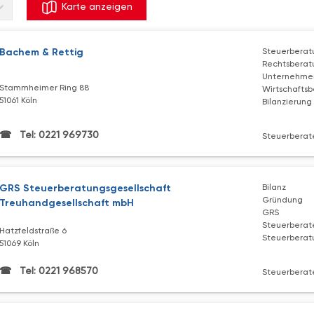
Karte anzeigen
Bachem & Rettig
Steuerberat
Rechtsberat
Unternehme
Stammheimer Ring 88
Wirtschafts
51061 Köln
Bilanzierung
Tel: 0221 969730
Steuerberate
GRS Steuerberatungsgesellschaft
Bilanz
Gründung
Treuhandgesellschaft mbH
GRS
Steuerberat
Hatzfeldstraße 6
Steuerberat
51069 Köln
Tel: 0221 968570
Steuerberate