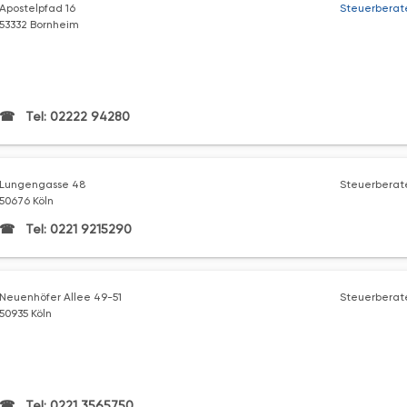
Apostelpfad 16
Steuerberat
53332 Bornheim
Tel: 02222 94280
Lungengasse 48
Steuerberate
50676 Köln
Tel: 0221 9215290
Neuenhöfer Allee 49-51
Steuerberate
50935 Köln
Tel: 0221 3565750