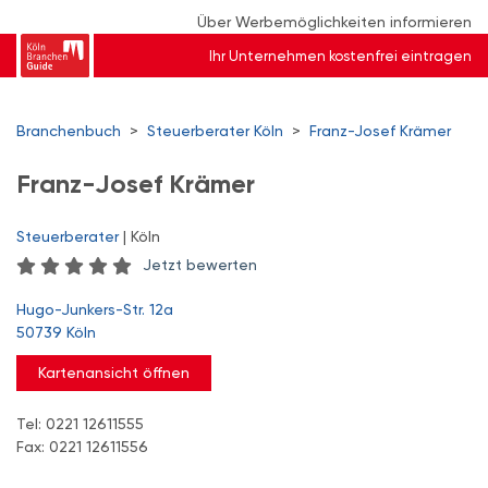
Über Werbemöglichkeiten informieren
Ihr Unternehmen kostenfrei eintragen
Branchenbuch
>
Steuerberater Köln
>
Franz-Josef Krämer
Franz-Josef Krämer
Steuerberater
| Köln
Jetzt bewerten
Hugo-Junkers-Str. 12a
50739 Köln
Kartenansicht öffnen
Tel: 0221 12611555
Fax: 0221 12611556