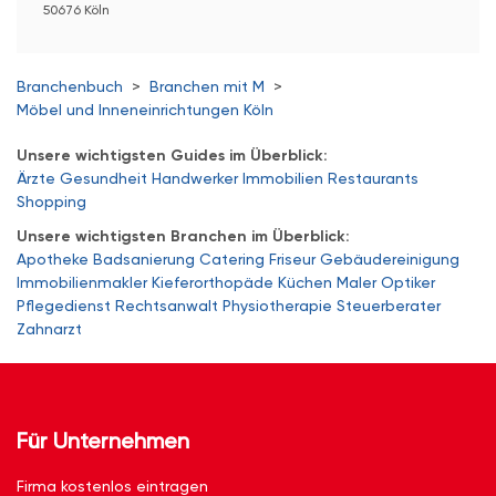
50676 Köln
Branchenbuch
>
Branchen mit M
>
Möbel und Inneneinrichtungen Köln
Unsere wichtigsten Guides im Überblick:
Ärzte
Gesundheit
Handwerker
Immobilien
Restaurants
Shopping
Unsere wichtigsten Branchen im Überblick:
Apotheke
Badsanierung
Catering
Friseur
Gebäudereinigung
Immobilienmakler
Kieferorthopäde
Küchen
Maler
Optiker
Pflegedienst
Rechtsanwalt
Physiotherapie
Steuerberater
Zahnarzt
Für Unternehmen
Firma kostenlos eintragen