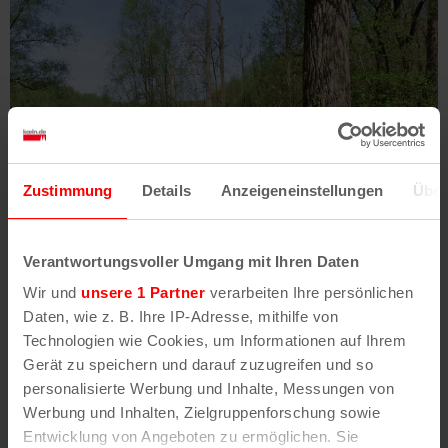
Zustimmung
Details
Anzeigeneinstellungen
Über
Foto: F.J. Becker
Leichte Wanderung
Verantwortungsvoller Umgang mit Ihren Daten
Wanderung im Worringer Bruch an den Rhein
Wir und
unsere 1 Partner
verarbeiten Ihre persönlichen
Wir wandern durch den Worringer Bruch in Kölns Norden
Daten, wie z. B. Ihre IP-Adresse, mithilfe von
etwa 9 Kilometer im Naturschutzgebiet in einer
Technologien wie Cookies, um Informationen auf Ihrem
Auenlandschaft bis zum Rhein.
Gerät zu speichern und darauf zuzugreifen und so
personalisierte Werbung und Inhalte, Messungen von
Werbung und Inhalten, Zielgruppenforschung sowie
Entwicklung von Angeboten zu ermöglichen. Sie