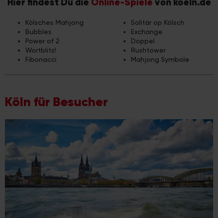
Hier findest Du die
Online-Spiele
von koeln.de
Kölsches Mahjong
Solitär op Kölsch
Bubbles
Exchange
Power of 2
Doppel
Wortblitz!
Rushtower
Fibonacci
Mahjong Symbole
Köln für Besucher