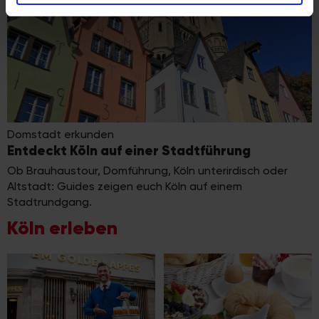
analysieren. Außerdem geben wir Informationen zu Ihrer
Verwendung unserer Website an unsere Partner für
soziale Medien, Werbung und Analysen weiter. Unsere
Partner führen diese Informationen möglicherweise mit
weiteren Daten zusammen, die Sie ihnen bereitgestellt
haben oder die sie im Rahmen Ihrer Nutzung der Dienste
gesammelt haben.
Domstadt erkunden
Entdeckt Köln auf einer Stadtführung
Ob Brauhaustour, Domführung, Köln unterirdisch oder
Altstadt: Guides zeigen euch Köln auf einem
Stadtrundgang.
Köln erleben