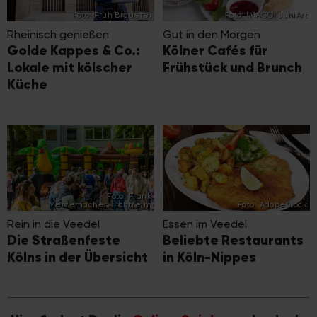
Foto: Früh Brauerei
Foto: IMAGO/JuniArt
Rheinisch genießen
Gut in den Morgen
Golde Kappes & Co.:
Kölner Cafés für
Lokale mit kölscher
Frühstück und Brunch
Küche
Foto: Frank
Metzemacher/Lichtreim
Foto: AdobeStock
Rein in die Veedel
Essen im Veedel
Die Straßenfeste
Beliebte Restaurants
Kölns in der Übersicht
in Köln-Nippes