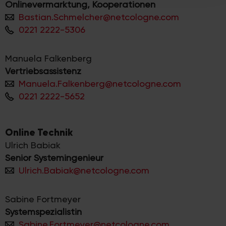
Onlinevermarktung, Kooperationen
haben oder die sie im Rahmen Ihrer Nutzung der Dienste
Bastian.Schmelcher@netcologne.com
gesammelt haben.
0221 2222-5306
Manuela Falkenberg
Vertriebsassistenz
Manuela.Falkenberg@netcologne.com
0221 2222-5652
Online Technik
Ulrich Babiak
Senior Systemingenieur
Ulrich.Babiak@netcologne.com
Sabine Fortmeyer
Systemspezialistin
Sabine.Fortmeyer@netcologne.com