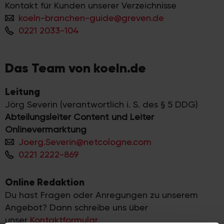
Kontakt für Kunden unserer Verzeichnisse
koeln-branchen-guide@greven.de
0221 2033-104
Das Team von koeln.de
Leitung
Jörg Severin (verantwortlich i. S. des § 5 DDG)
Abteilungsleiter Content und Leiter
Onlinevermarktung
Joerg.Severin@netcologne.com
0221 2222-869
Online Redaktion
Du hast Fragen oder Anregungen zu unserem
Angebot? Dann schreibe uns über
unser
Kontaktformular
.