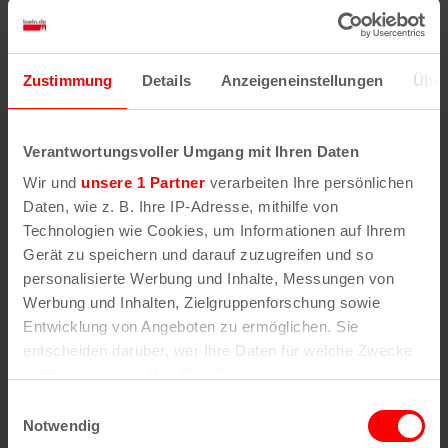
Sven Plaggemeier
Leiter Online-Redaktion
Zustimmung
Details
Anzeigeneinstellungen
Über
Sven.Plaggemeier@netcologne.com
0221 2222-5246
Verantwortungsvoller Umgang mit Ihren Daten
Olav Lahme
Wir und
unsere 1 Partner
verarbeiten Ihre persönlichen
Online-Redakteur
Daten, wie z. B. Ihre IP-Adresse, mithilfe von
Olav.Lahme@netcologne.com
Technologien wie Cookies, um Informationen auf Ihrem
Gerät zu speichern und darauf zuzugreifen und so
Viola Lentze
personalisierte Werbung und Inhalte, Messungen von
Online-Redakteurin
Werbung und Inhalten, Zielgruppenforschung sowie
Entwicklung von Angeboten zu ermöglichen. Sie
Viola.Lentze@netcologne.com
entscheiden darüber, wer Ihre Daten für welche Zwecke
nutzt. Sie können Ihre Einwilligung jederzeit über die
Helmut Löwe
Cookie-Erklärung oder durch Klicken auf das Privacy
Einwilligungsauswahl
Online-Redakteur
Trigger Symbol ändern oder widerrufen
Notwendig
Helmut.Loewe@netcologne.com