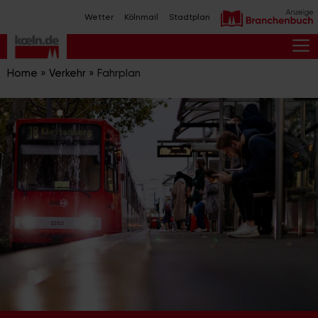
Zum
Wetter
Kölnmail
Stadtplan
Inhalt
springen
M
Home
»
Verkehr
»
Fahrplan