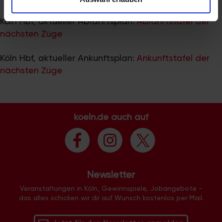
zu können und die Zugriffe auf unsere Website zu
analysieren. Außerdem geben wir Informationen zu Ihrer
Köln Hbf, aktueller Abfahrtsplan:
Abfahrtstafel der
Verwendung unserer Website an unsere Partner für
nächsten Züge
soziale Medien, Werbung und Analysen weiter. Unsere
Partner führen diese Informationen möglicherweise mit
Köln Hbf, aktueller Ankunftsplan:
Ankunftstafel der
weiteren Daten zusammen, die Sie ihnen bereitgestellt
nächsten Züge
haben oder die sie im Rahmen Ihrer Nutzung der Dienste
gesammelt haben.
koeln.de auch auf
Newsletter
Veranstaltungen in Köln, Gewinnspiele, Jobangebote -
das alles schicken wir dir auf Wunsch kostenlos per Mail.