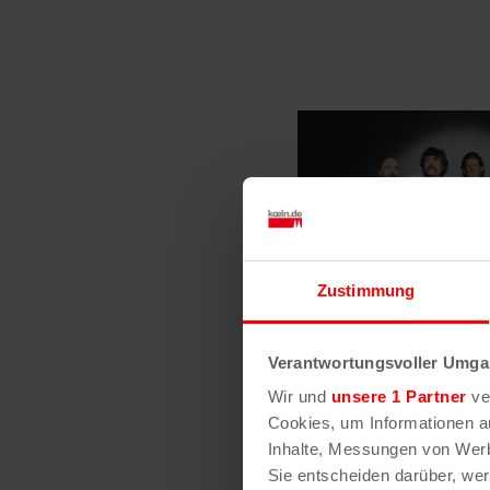
Zustimmung
Verantwortungsvoller Umgan
Wir und
unsere 1 Partner
ver
Cookies, um Informationen a
Inhalte, Messungen von Werb
Sie entscheiden darüber, wer