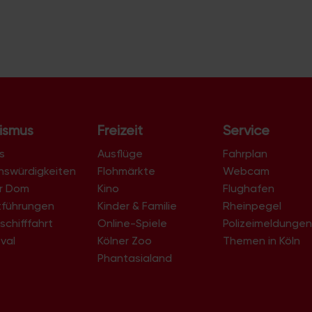
ismus
Freizeit
Service
s
Ausflüge
Fahrplan
nswürdigkeiten
Flohmärkte
Webcam
er Dom
Kino
Flughafen
tführungen
Kinder & Familie
Rheinpegel
schifffahrt
Online-Spiele
Polizeimeldunge
val
Kölner Zoo
Themen in Köln
Phantasialand