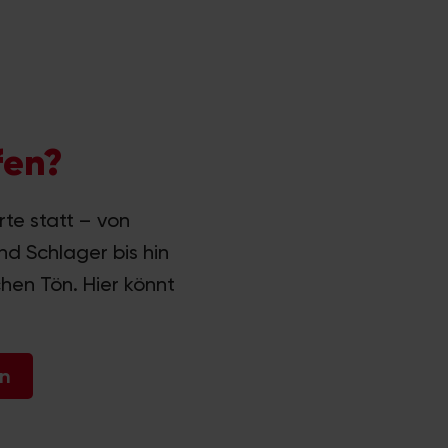
fen?
rte statt – von
nd Schlager bis hin
chen Tön. Hier könnt
en