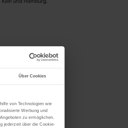
, Köln und Hamburg.
t AFI von der
ch eine treue, fast
t.
Über Cookies
hilfe von Technologien wie
…
6
Weiter
onalisierte Werbung und
 Angeboten zu ermöglichen.
g jederzeit über die Cookie-