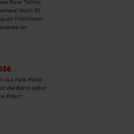
laws Rose Tattoo
Karriere: Nach 50
and um Frontmann
tournee an.
026
ix aus Funk Metal
ia; die Band selbst
he Polka“.