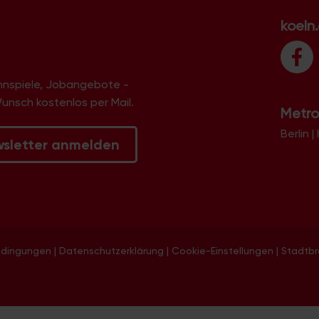
koeln
innspiele, Jobangebote -
Wunsch kostenlos per Mail.
Metro
Berlin
|
wsletter anmelden
edingungen
|
Datenschutzerklärung
|
Cookie-Einstellungen
|
Stadtb