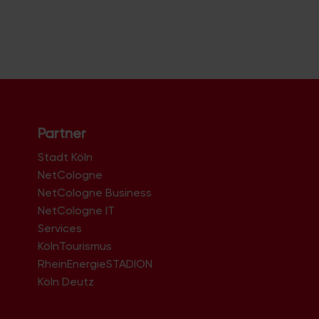
Partner
Stadt Köln
NetCologne
NetCologne Business
NetCologne IT
n
Services
KölnTourismus
RheinEnergieSTADION
Köln Deutz