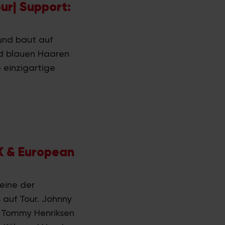
ur| Support:
 und baut auf
end blauen Haaren
 einzigartige
K & European
eine der
auf Tour. Johnny
d Tommy Henriksen