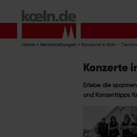
Zum
Inhalt
springen
Home
»
Veranstaltungen
»
Konzerte in Köln – Termin
Konzerte i
Erlebe die spannend
und Konzerttipps f