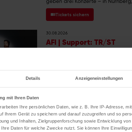
geben drei Konzerte – in Nürnberg
Tickets sichern
30.08.2026
AFI | Support: TR/ST
Seit mehr als drei Jahrzehnten leb
ständigen Neuerfindung und hat si
kultartige Fangemeinde erarbeite
Details
Anzeigeneinstellungen
Tickets sichern
g mit Ihren Daten
arbeiten Ihre persönlichen Daten, wie z. B. Ihre IP-Adresse, mit
1
2
3
uf Ihrem Gerät zu speichern und darauf zuzugreifen und so pers
ung und Inhalten, Zielgruppenforschung sowie Entwicklung von
 Ihre Daten für welche Zwecke nutzt. Sie können Ihre Einwilligun