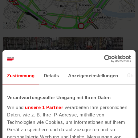
Zustimmung
Details
Anzeigeneinstellungen
Über
Verantwortungsvoller Umgang mit Ihren Daten
Wir und
unsere 1 Partner
verarbeiten Ihre persönlichen
Daten, wie z. B. Ihre IP-Adresse, mithilfe von
Verkehrskameras
Technologien wie Cookies, um Informationen auf Ihrem
So sieht es jetzt auf Kölns Straßen aus
Gerät zu speichern und darauf zuzugreifen und so
personalisierte Werbung und Inhalte, Messungen von