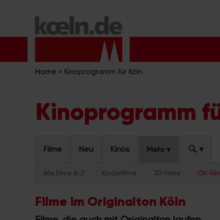
Zum
Inhalt
springen
Home
»
Kinoprogramm für Köln
Kinoprogramm fü
Filme
Neu
Kinos
Mehr
Alle Filme A-Z
Kinderfilme
3D-Filme
OV-Fil
Filme im Originalton Köln
Filme, die auch mit Originalton laufen