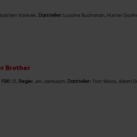
bastien Vanicek
,
Darsteller:
Luciane Buchanan, Hunter Dooha
er Brother
,
FSK:
12
,
Regie:
Jim Jarmusch
,
Darsteller:
Tom Waits, Adam Dri