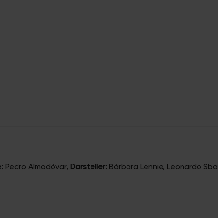
:
Pedro Almodóvar
,
Darsteller:
Bárbara Lennie, Leonardo Sbar