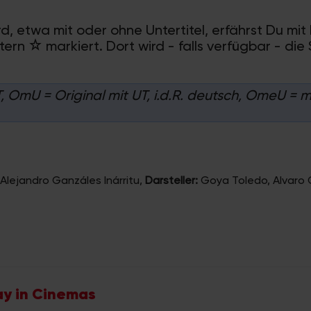
d, etwa mit oder ohne Untertitel, erfährst Du mit 
Stern
markiert. Dort wird - falls verfügbar - die
 OmU = Original mit UT, i.d.R. deutsch, OmeU = mi
Alejandro Ganzáles Inárritu
,
Darsteller:
Goya Toledo, Alvaro 
ay in Cinemas