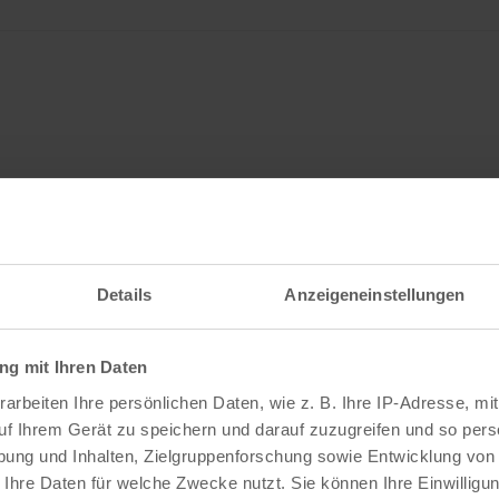
Details
Anzeigeneinstellungen
al auf Anfang
stoffer Borgli
,
Darsteller:
Zendaya, Robert Pattinson, Mamou
g mit Ihren Daten
arbeiten Ihre persönlichen Daten, wie z. B. Ihre IP-Adresse, mit
uf Ihrem Gerät zu speichern und darauf zuzugreifen und so pers
ung und Inhalten, Zielgruppenforschung sowie Entwicklung von
 Ihre Daten für welche Zwecke nutzt. Sie können Ihre Einwilligun