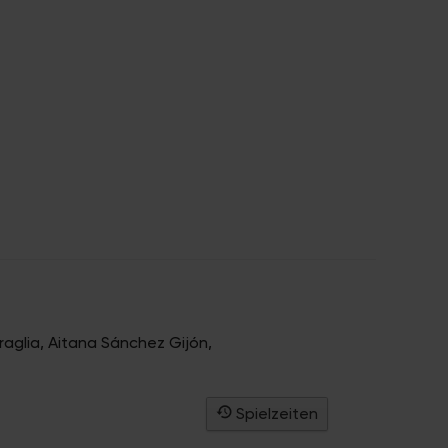
aglia, Aitana Sánchez Gijón
,
Spielzeiten