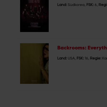
Land:
Südkorea
,
FSK:
6
,
Regi
Backrooms: Everyth
Land:
USA
,
FSK:
16
,
Regie:
Ka