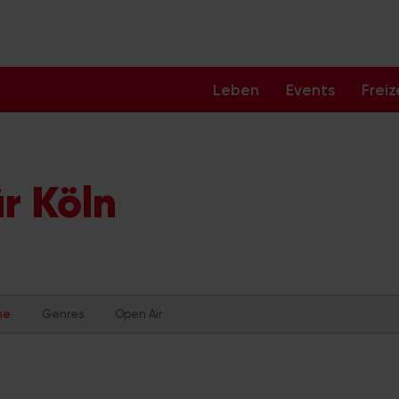
Leben
Events
Freiz
r Köln
me
Genres
Open Air