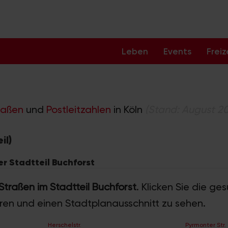
Leben
Events
Freiz
raßen
und
Postleitzahlen
in Köln
(Stand: August 2
il)
er Stadtteil Buchforst
 Straßen im Stadtteil Buchforst
. Klicken Sie die ge
hren und einen Stadtplanausschnitt zu sehen.
Herschelstr.
Pyrmonter Str.