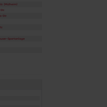
tr. (Mülheim)
Str.
s-Str.
tz
äuser-Sportanlage