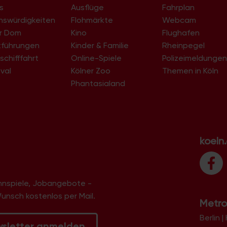
s
Ausflüge
Fahrplan
Deckstein
Dellbrück
nswürdigkeiten
Flohmärkte
Webcam
Dellbrück-Süd
er Dom
Kino
Flughafen
Deutz
tführungen
Kinder & Familie
Rheinpegel
Deutzer Hafen
schifffahrt
Online-Spiele
Dichter-Viertel
Polizeimeldunge
Dünnwald
val
Kölner Zoo
Themen in Köln
Ehrenfeld
Phantasialand
Ehrenfeld-West
Eigelstein-Viertel
Eil
Eil-Süd
Elsdorf
Eltzhof
koeln
Ensen
Ensen-Ost
Esch
Fachhochschule Deutz
innspiele, Jobangebote -
Flittard
Flughafen
Wunsch kostenlos per Mail.
Metro
Flußviertel
Ford-Siedlung
Berlin
|
Fühlingen
wsletter anmelden