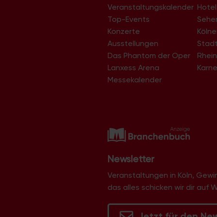
Höhenhaus
Veranstaltungskalender
Hotel
Holweide
Top-Events
Sehe
Humboldt/Gremberg
Konzerte
Köln
Immendorf
Junkersdorf
Ausstellungen
Stad
Kalk
Das Phantom der Oper
Rhein
Klettenberg
Lanxess Arena
Karne
Langel
Libur
Messekalender
Lind
Lindenthal
Lindweiler
Longerich
Lövenich
Marienburg
Mauenheim
Merheim
Newsletter
Merkenich
Meschenich
Veranstaltungen in Köln, Gew
Mülheim
das alles schicken wir dir auf 
Müngersdorf
Neubrück
Neuehrenfeld
Jetzt für den Ne
Neustadt/Nord