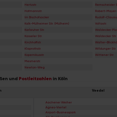
Hertzstr.
Remscheider S
Hofmannstr.
Robert-Mayer-
Im Bischofsacker
Rudolf-Clausiu
Kalk-Mülheimer Str. (Mülheim)
Voltastr.
Karlsruher Str.
Waldecker Pla
Kasseler Str.
Waldecker Str.
Kirchhoffstr.
Walter-Blickh
Klaprothstr.
Wildunger Str.
Kopernikusstr.
Wittener Str.
Mesmerstr.
Newton-Weg
raßen und
Postleitzahlen
in Köln
n
Veedel
Aachener Weiher
Agnes-Viertel
Airport-Businesspark