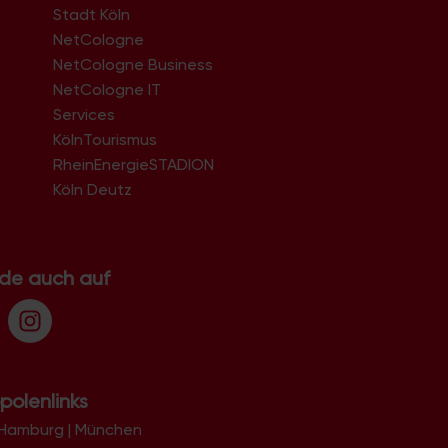
50996
Stadt Köln
50997
NetCologne
50999
NetCologne Business
51061
51063
NetCologne IT
51065
n
Services
51067
KölnTourismus
51069
51103
RheinEnergieSTADION
51105
Köln Deutz
51107
51109
51143
51145
.de auch auf
51147
51149
polenlinks
Hamburg
|
München