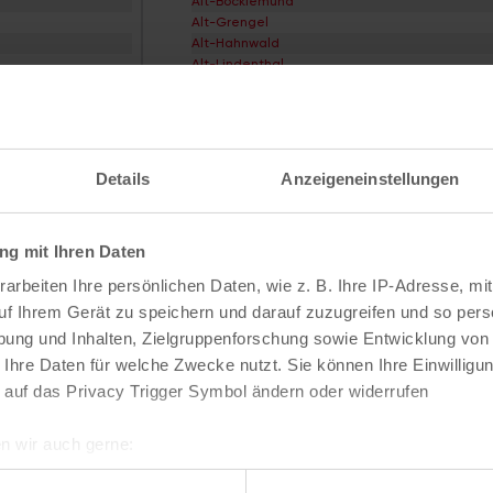
Alt-Bocklemünd
Alt-Grengel
Alt-Hahnwald
Alt-Lindenthal
Alt-Longerich
Alt-Meschenich
Alt-Müngersdorf
Alt-Weiden
Alt-Weiß
Details
Anzeigeneinstellungen
Alt-Widdersdorf
Alt-Worringen
Alter Deutzer Postweg
g mit Ihren Daten
Am Flehbach
Am Ginsterpfad
arbeiten Ihre persönlichen Daten, wie z. B. Ihre IP-Adresse, mit
Am Urbanskreuz
uf Ihrem Gerät zu speichern und darauf zuzugreifen und so pers
Am Worringer Bruch
dtteile
Bezirke
Andreas-Viertel
ung und Inhalten, Zielgruppenforschung sowie Entwicklung von
Apostel-Viertel
 Ihre Daten für welche Zwecke nutzt. Sie können Ihre Einwilligun
Arnoldshöhe
Chorweiler
 auf das Privacy Trigger Symbol ändern oder widerrufen
Auenviertel
Ehrenfeld
Auweiler
Innenstadt
Baum-Siedlung
n wir auch gerne:
Kalk
Baumeister-Viertel
Lindenthal
re geografische Lage erfassen, welche bis auf einige Meter gen
Bayenthal
Mülheim