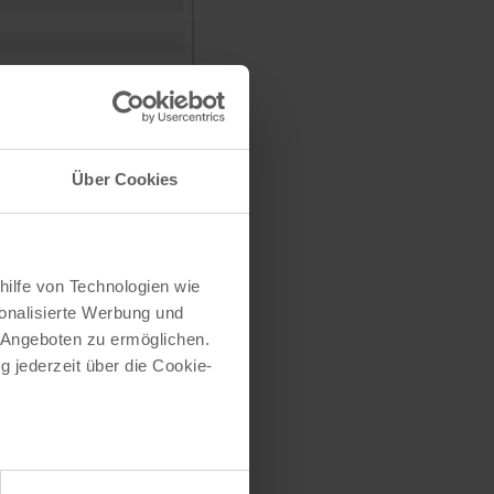
Über Cookies
hilfe von Technologien wie
onalisierte Werbung und
PLZ
 Angeboten zu ermöglichen.
g jederzeit über die Cookie-
50667
50668
50670
50672
50674
au sein können
50676