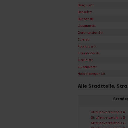
Bergiusstr.
Besselstr.
Bunsenstr.
Cusanusstr.
Dortmunder Str.
Eulerstr.
Fabriciusstr.
Fraunhoferstr.
Galileistr.
Guerickestr.
Heidelberger Str.
Alle Stadtteile, St
Straße
Straßenverzeichnis A
Straßenverzeichnis B
Straßenverzeichnis C