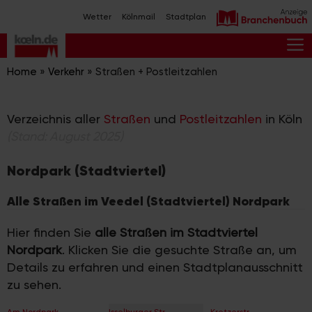
Zum
Wetter
Kölnmail
Stadtplan
Inhalt
springen
M
Home
»
Verkehr
»
Straßen + Postleitzahlen
Verzeichnis aller
Straßen
und
Postleitzahlen
in Köln
(Stand: August 2025)
Nordpark (Stadtviertel)
Alle Straßen im Veedel (Stadtviertel) Nordpark
Hier finden Sie
alle Straßen im Stadtviertel
Nordpark
. Klicken Sie die gesuchte Straße an, um
Details zu erfahren und einen Stadtplanausschnitt
zu sehen.