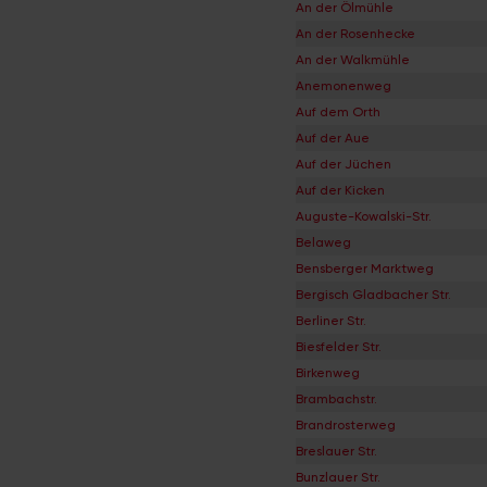
An der Ölmühle
An der Rosenhecke
An der Walkmühle
Anemonenweg
Auf dem Orth
Auf der Aue
Auf der Jüchen
Auf der Kicken
Auguste-Kowalski-Str.
Belaweg
Bensberger Marktweg
Bergisch Gladbacher Str.
Berliner Str.
Biesfelder Str.
Birkenweg
Brambachstr.
Brandrosterweg
Breslauer Str.
Bunzlauer Str.