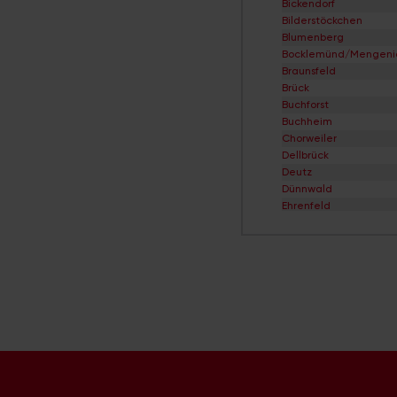
Bickendorf
Straßenverzeichnis Z
Bilderstöckchen
Blumenberg
Bocklemünd/Mengeni
Braunsfeld
Brück
Buchforst
Buchheim
Chorweiler
Dellbrück
Deutz
Dünnwald
Ehrenfeld
Eil
Elsdorf
Ensen
Esch/Auweiler
Finkenberg
Flittard
Fühlingen
Godorf
Gremberghoven
Grengel
Hahnwald