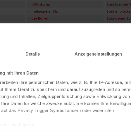
Im Wirtskamp
Steinbrecher
Immekeppeler Str.
Steinenbrücker
In der Barken
Strundener Str
In der Gansau
Strunder Feld
In der Hardt
Talstr.
Jakob-Strünker-Str.
Thielenbruche
Juttaweg
Thielenbruche
Details
Anzeigeneinstellungen
Kalkweg
Thurner Heide
Kampstr.
Thurner Kamp
Karl-Siebert-Str.
Thurner Str.
g mit Ihren Daten
Katharinenkammerweg
Umbachstr.
Kemperbachstr.
Untereschbach
arbeiten Ihre persönlichen Daten, wie z. B. Ihre IP-Adresse, mit
Kopischstr.
Unterste Saue
uf Ihrem Gerät zu speichern und darauf zuzugreifen und so pers
Kräuterweg
Urnenstr.
ung und Inhalten, Zielgruppenforschung sowie Entwicklung von
Krokusweg
Von-der-Leyen
 Ihre Daten für welche Zwecke nutzt. Sie können Ihre Einwilligun
Kuckelbergweg
Von-Diergardt-
 auf das Privacy Trigger Symbol ändern oder widerrufen
Kunstfelder Str.
Von-Quadt-Str
Lange Heide
Vor Selkoren
n wir auch gerne:
Laubweg
Waldhausstr.