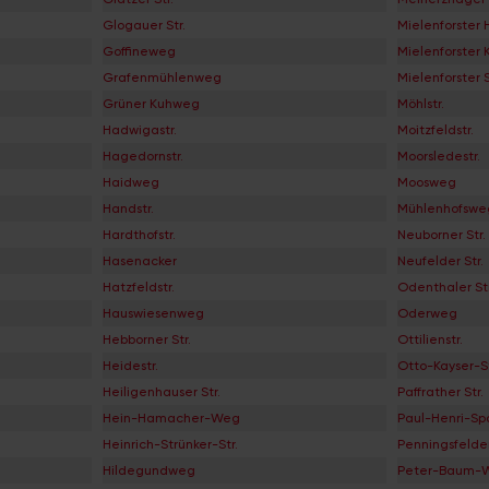
Glogauer Str.
Mielenforster 
Goffineweg
Mielenforster 
Grafenmühlenweg
Mielenforster S
Grüner Kuhweg
Möhlstr.
Hadwigastr.
Moitzfeldstr.
Hagedornstr.
Moorsledestr.
Haidweg
Moosweg
Handstr.
Mühlenhofswe
Hardthofstr.
Neuborner Str.
Hasenacker
Neufelder Str.
Hatzfeldstr.
Odenthaler Str
Hauswiesenweg
Oderweg
Hebborner Str.
Ottilienstr.
Heidestr.
Otto-Kayser-St
Heiligenhauser Str.
Paffrather Str.
Hein-Hamacher-Weg
Paul-Henri-Sp
Heinrich-Strünker-Str.
Penningsfeld
Hildegundweg
Peter-Baum-