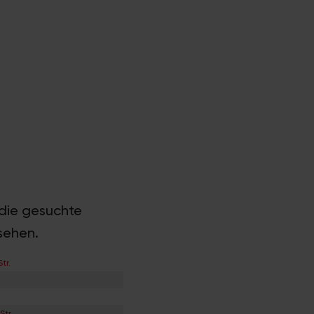
e die gesuchte
sehen.
tr.
tr.