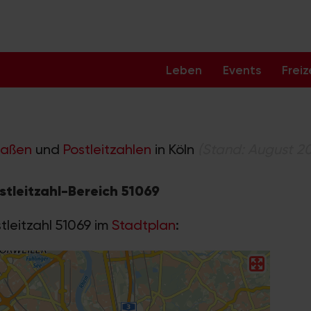
Leben
Events
Freiz
raßen
und
Postleitzahlen
in Köln
(Stand: August 2
stleitzahl-Bereich 51069
tleitzahl 51069 im
Stadtplan
: