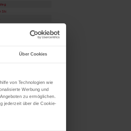
 Weg
 Str.
.
r Allee
r Hof
Über Cookies
er Str.
hilfe von Technologien wie
rwiese
onalisierte Werbung und
 Angeboten zu ermöglichen.
-Str.
g jederzeit über die Cookie-
Str.
.