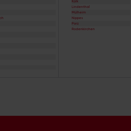
Kalk
Baumeister-Viertel
Lindenthal
Bayenthal
Mülheim
Bayer-Siedlung
ch
Nippes
Beethovenpark
Porz
Belgisches Viertel
Rodenkirchen
Bergheimerhof
Bergische Siedlung
Berliner Straße
Bilderstöckchen
Blumen-Siedlung
Böcking-Siedlung
Boltensternstraße
Braunsfeld
Brück
Brücker Heide
Bruder-Klaus-Siedlung
Buchforst
Buchheim
Bungalow-Siedlung
Büropark Rodenkirchen
Büropark-Holweide
Cäcilien-Viertel
Chorweiler