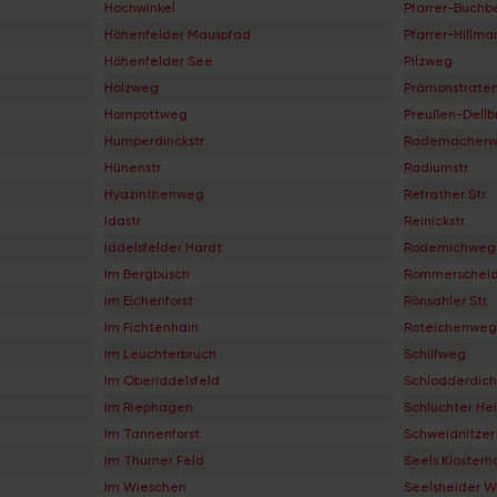
Hochwinkel
Pfarrer-Buch
Höhenfelder Mauspfad
Pfarrer-Hillm
Höhenfelder See
Pilzweg
Holzweg
Prämonstratens
Hornpottweg
Preußen-Dell
Humperdinckstr.
Rademacher
Hünenstr.
Radiumstr.
Hyazinthenweg
Refrather Str.
Idastr.
Reinickstr.
Iddelsfelder Hardt
Rodemichweg
Im Bergbusch
Rommerscheide
Im Eichenforst
Rönsahler Str.
Im Fichtenhain
Roteichenweg
Im Leuchterbruch
Schilfweg
Im Oberiddelsfeld
Schlodderdic
Im Riephagen
Schluchter He
Im Tannenforst
Schweidnitzer 
Im Thurner Feld
Seels Klosterh
Im Wieschen
Seelsheider 