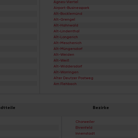
Agnes-Viertel
Airport-Businesspark
Alt-Bocklemünd
Alt-Grengel
Alt-Hahnwald
Alt-Lindenthal
Alt-Longerich
Alt-Meschenich
Alt-Müngersdorf
Alt-Weiden
Alt-Weiß
Alt-Widdersdorf
Alt-Worringen
Alter Deutzer Postweg
Am Flehbach
Am Ginsterpfad
Am Urbanskreuz
Am Worringer Bruch
dtteile
Bezirke
Andreas-Viertel
Apostel-Viertel
Arnoldshöhe
Chorweiler
Auenviertel
Ehrenfeld
Auweiler
Innenstadt
Baum-Siedlung