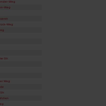
bender-Weg
ann-Weg
erstr.
brück-Weg
weg
r Str.
her Weg
ide
Str.
öfchen
Weg