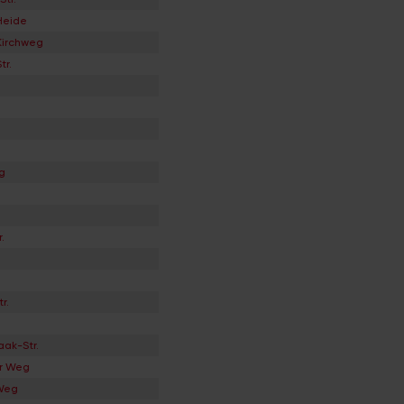
Heide
Kirchweg
tr.
g
.
r.
aak-Str.
er Weg
Weg