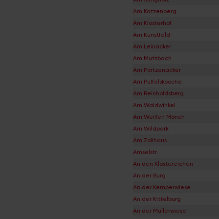
Am Katzenberg
Am Klosterhof
Am Kunstfeld
Am Leinacker
Am Mutzbach
Am Portzenacker
Am Puffelskooche
Am Reinholdsberg
Am Waldwinkel
Am Weißen Mönch
Am Wildpark
Am Zollhaus
Amselstr.
An den Klostereichen
An der Burg
An der Kemperwiese
An der Kittelburg
An der Müllerwiese