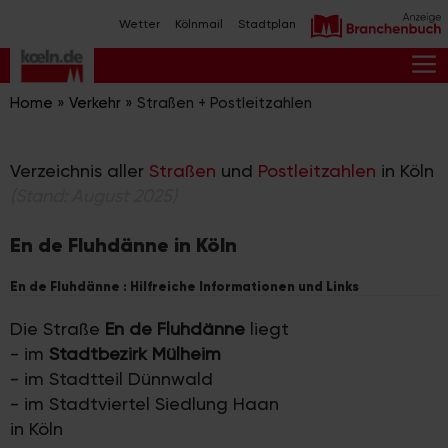
Zum
Wetter
Kölnmail
Stadtplan
Inhalt
springen
M
Home
»
Verkehr
»
Straßen + Postleitzahlen
Verzeichnis aller
Straßen
und
Postleitzahlen
in Köln
(Stand: August 2025)
En de Fluhdänne in Köln
En de Fluhdänne : Hilfreiche Informationen und Links
Die Straße
En de Fluhdänne
liegt
- im
Stadtbezirk Mülheim
- im Stadtteil Dünnwald
- im Stadtviertel Siedlung Haan
in Köln