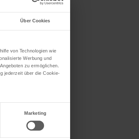
Über Cookies
PLZ
50667
hilfe von Technologien wie
50668
onalisierte Werbung und
50670
 Angeboten zu ermöglichen.
50672
g jederzeit über die Cookie-
50674
50676
50677
50678
50679
50733
au sein können
50735
zieren
Marketing
50737
hre Präferenzen im
Abschnitt
50739
50765
50767
50769