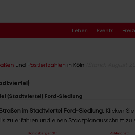
Leben
Events
Freiz
raßen
und
Postleitzahlen
in Köln
(Stand: August 2
adtviertel)
del (Stadtviertel) Ford-Siedlung
 Straßen im Stadtviertel Ford-Siedlung
. Klicken Si
ils zu erfahren und einen Stadtplanausschnitt zu 
Königsberger Str.
Pohlmanstr.