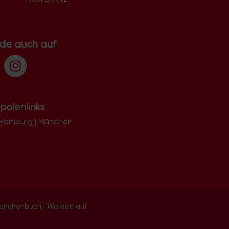
51107
51109
51143
51145
.de auch auf
51147
51149
polenlinks
Hamburg
|
München
ranchenbuch
|
Werben auf