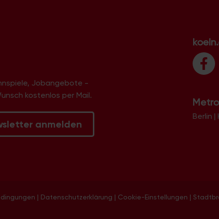
Eil
Eil-Süd
Elsdorf
Eltzhof
koeln
Ensen
Ensen-Ost
Esch
Fachhochschule Deutz
innspiele, Jobangebote -
Flittard
Flughafen
Wunsch kostenlos per Mail.
Metro
Flußviertel
Ford-Siedlung
Berlin
|
Fühlingen
wsletter anmelden
Garten-Siedlung
Gartenstadt-Nord
GE Bayenthal
GE Bickendorf
GE Bilderstöckchen
GE Bocklemünd-Ost
GE Bocklemünd-West
GE Braunsfeld
edingungen
|
Datenschutzerklärung
|
Cookie-Einstellungen
|
Stadtb
GE Ehrenfeld
GE Eil