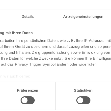
Alter Deutzer Postweg
Am Flehbach
Am Ginsterpfad
Details
Anzeigeneinstellungen
Am Urbanskreuz
Am Worringer Bruch
dtteile
Bezirke
Andreas-Viertel
g mit Ihren Daten
Apostel-Viertel
Arnoldshöhe
Chorweiler
arbeiten Ihre persönlichen Daten, wie z. B. Ihre IP-Adresse, mit
Auenviertel
Ehrenfeld
uf Ihrem Gerät zu speichern und darauf zuzugreifen und so pers
Auweiler
Innenstadt
Baum-Siedlung
ung und Inhalten, Zielgruppenforschung sowie Entwicklung von
Kalk
Baumeister-Viertel
 Ihre Daten für welche Zwecke nutzt. Sie können Ihre Einwilligun
Lindenthal
Bayenthal
Mülheim
 auf das Privacy Trigger Symbol ändern oder widerrufen
Bayer-Siedlung
ch
Nippes
Beethovenpark
Porz
Belgisches Viertel
n wir auch gerne:
Rodenkirchen
Bergheimerhof
re geografische Lage erfassen, welche bis auf einige Meter gen
Bergische Siedlung
es Scannen nach bestimmten Merkmalen (Fingerprinting) identifi
Berliner Straße
Präferenzen
Statistiken
Bilderstöckchen
ie Ihre persönlichen Daten verarbeitet werden, und legen Sie I
Blumen-Siedlung
Böcking-Siedlung
Boltensternstraße