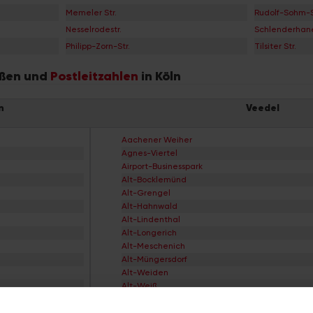
Memeler Str.
Rudolf-Sohm-S
Nesselrodestr.
Schlenderhaner
Philipp-Zorn-Str.
Tilsiter Str.
raßen und
Postleitzahlen
in Köln
n
Veedel
Aachener Weiher
Agnes-Viertel
Airport-Businesspark
Alt-Bocklemünd
Alt-Grengel
Alt-Hahnwald
Alt-Lindenthal
Alt-Longerich
Alt-Meschenich
Alt-Müngersdorf
Alt-Weiden
Alt-Weiß
Alt-Widdersdorf
Alt-Worringen