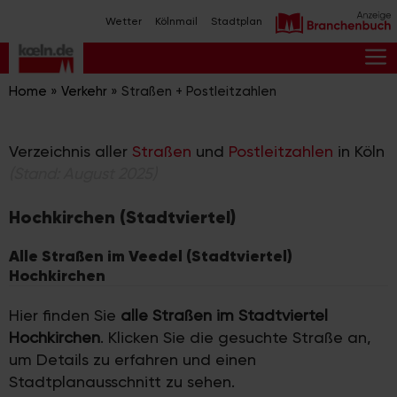
Zum
Wetter
Kölnmail
Stadtplan
Inhalt
springen
M
Home
»
Verkehr
»
Straßen + Postleitzahlen
Verzeichnis aller
Straßen
und
Postleitzahlen
in Köln
(Stand: August 2025)
Hochkirchen (Stadtviertel)
Alle Straßen im Veedel (Stadtviertel)
Hochkirchen
Hier finden Sie
alle Straßen im Stadtviertel
Hochkirchen
. Klicken Sie die gesuchte Straße an,
um Details zu erfahren und einen
Stadtplanausschnitt zu sehen.