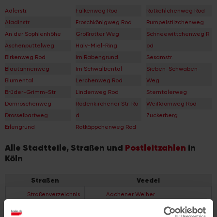
Adlerstr.
Falkenweg Rod
Rotkehlchenweg Rod
Aladinstr.
Froschkönigweg Rod
Rumpelstilzchenweg
An der Sophienhöhe
Großrotter Weg
Schneewittchenweg R
Aschenputtelweg
Halv-Miel-Ring
od
Birkenweg Rod
Im Rabengrund
Sesamstr.
Blautannenweg
Im Schwalbental
Sieben-Schwaben-
Blumental
Lerchenweg Rod
Weg
Brüder-Grimm-Str.
Lindenweg Rod
Sterntalerweg
Dornröschenweg
Rodenkirchener Str. Ro
Weißdornweg Rod
Drosselbartweg
d
Zuckerberg
Erlengrund
Rotkäppchenweg Rod
Alle Stadtteile, Straßen und
Postleitzahlen
in
Köln
Straßen
Veedel
Straßenverzeichnis
Aachener Weiher
A
Agnes-Viertel
Straßenverzeichnis
Airport-Businesspark