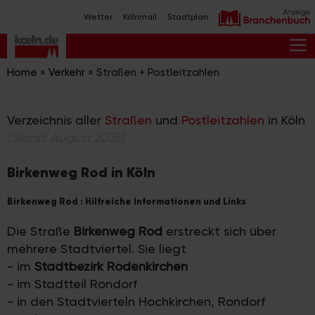
Zum
Wetter
Kölnmail
Stadtplan
Inhalt
springen
M
Home
»
Verkehr
»
Straßen + Postleitzahlen
Verzeichnis aller
Straßen
und
Postleitzahlen
in Köln
(Stand: August 2025)
Birkenweg Rod in Köln
Birkenweg Rod : Hilfreiche Informationen und Links
Die Straße
Birkenweg Rod
erstreckt sich über
mehrere Stadtviertel. Sie liegt
- im
Stadtbezirk Rodenkirchen
- im Stadtteil Rondorf
- in den Stadtvierteln Hochkirchen, Rondorf