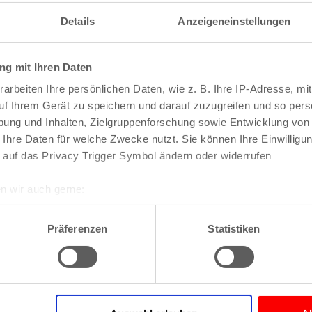
Am Urbanskreuz
Am Worringer Bruch
Details
Anzeigeneinstellungen
dtteile
Bezirke
Andreas-Viertel
Apostel-Viertel
Arnoldshöhe
Chorweiler
g mit Ihren Daten
Auenviertel
Ehrenfeld
Auweiler
Innenstadt
arbeiten Ihre persönlichen Daten, wie z. B. Ihre IP-Adresse, mit
Baum-Siedlung
Kalk
uf Ihrem Gerät zu speichern und darauf zuzugreifen und so pers
Baumeister-Viertel
Lindenthal
Bayenthal
ung und Inhalten, Zielgruppenforschung sowie Entwicklung von
Mülheim
Bayer-Siedlung
 Ihre Daten für welche Zwecke nutzt. Sie können Ihre Einwilligun
ch
Nippes
Beethovenpark
Porz
 auf das Privacy Trigger Symbol ändern oder widerrufen
Belgisches Viertel
Rodenkirchen
Bergheimerhof
Bergische Siedlung
n wir auch gerne:
Berliner Straße
re geografische Lage erfassen, welche bis auf einige Meter gen
Bilderstöckchen
es Scannen nach bestimmten Merkmalen (Fingerprinting) identifi
Blumen-Siedlung
Präferenzen
Statistiken
Böcking-Siedlung
ie Ihre persönlichen Daten verarbeitet werden, und legen Sie I
Boltensternstraße
Braunsfeld
Brück
Brücker Heide
nhalte und Anzeigen zu personalisieren, Funktionen für soziale
Bruder-Klaus-Siedlung
Website zu analysieren. Außerdem geben wir Informationen zu I