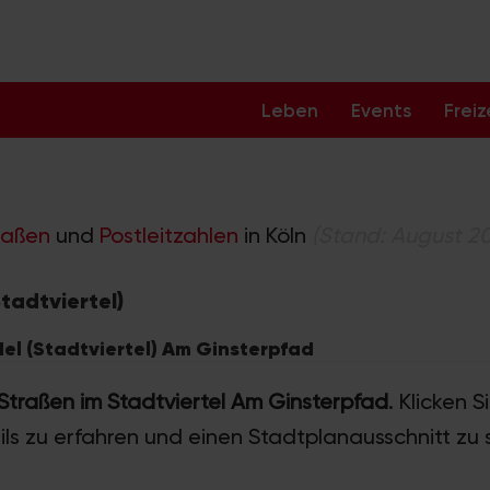
Leben
Events
Freiz
raßen
und
Postleitzahlen
in Köln
(Stand: August 2
tadtviertel)
del (Stadtviertel) Am Ginsterpfad
 Straßen im Stadtviertel Am Ginsterpfad
. Klicken 
ils zu erfahren und einen Stadtplanausschnitt zu 