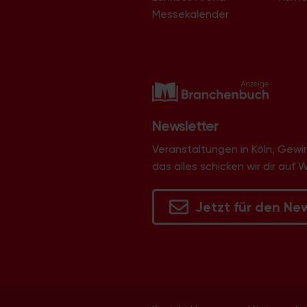
Libur
Messekalender
Lind
Lindenthal
Lindweiler
Longerich
Lövenich
Marienburg
Mauenheim
Merheim
Newsletter
Merkenich
Meschenich
Veranstaltungen in Köln, Gew
Mülheim
das alles schicken wir dir auf 
Müngersdorf
Neubrück
Neuehrenfeld
Jetzt für den Ne
Neustadt/Nord
Neustadt/Süd
Niehl
Nippes
Ossendorf
Ostheim
Pesch
Poll