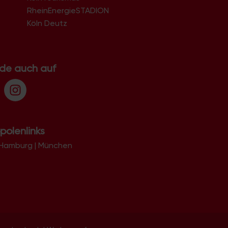
51103
RheinEnergieSTADION
51105
Köln Deutz
51107
51109
51143
51145
.de auch auf
51147
51149
polenlinks
Hamburg
|
München