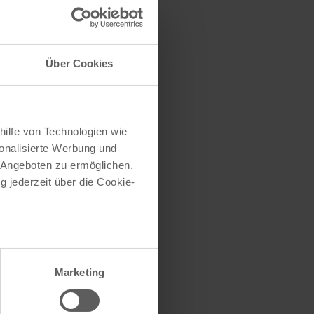
Über Cookies
PLZ
hilfe von Technologien wie
50667
onalisierte Werbung und
50668
 Angeboten zu ermöglichen.
50670
g jederzeit über die Cookie-
50672
50674
50676
50677
50678
au sein können
50679
50733
zieren
Marketing
50735
hre Präferenzen im
Abschnitt
50737
50739