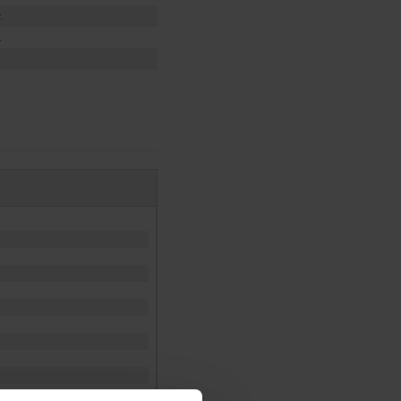
.
.
.