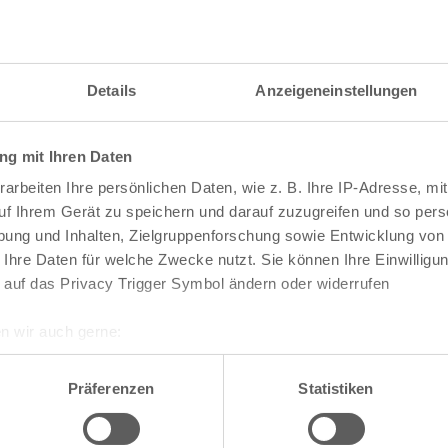
Alt-Weiß
Alt-Widdersdorf
Alt-Worringen
Alter Deutzer Postweg
Am Flehbach
Details
Anzeigeneinstellungen
Am Ginsterpfad
Am Urbanskreuz
Am Worringer Bruch
g mit Ihren Daten
dtteile
Bezirke
Andreas-Viertel
Apostel-Viertel
arbeiten Ihre persönlichen Daten, wie z. B. Ihre IP-Adresse, mit
Arnoldshöhe
Chorweiler
uf Ihrem Gerät zu speichern und darauf zuzugreifen und so pers
Auenviertel
Ehrenfeld
ung und Inhalten, Zielgruppenforschung sowie Entwicklung von
Auweiler
Innenstadt
Baum-Siedlung
 Ihre Daten für welche Zwecke nutzt. Sie können Ihre Einwilligun
Kalk
Baumeister-Viertel
 auf das Privacy Trigger Symbol ändern oder widerrufen
Lindenthal
Bayenthal
Mülheim
Bayer-Siedlung
ch
Nippes
n wir auch gerne:
Beethovenpark
Porz
Belgisches Viertel
re geografische Lage erfassen, welche bis auf einige Meter gen
Rodenkirchen
Bergheimerhof
es Scannen nach bestimmten Merkmalen (Fingerprinting) identifi
Präferenzen
Statistiken
Bergische Siedlung
Berliner Straße
ie Ihre persönlichen Daten verarbeitet werden, und legen Sie I
Bilderstöckchen
Blumen-Siedlung