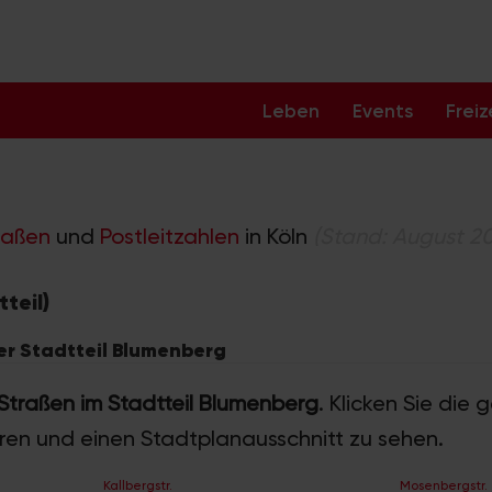
Leben
Events
Freiz
raßen
und
Postleitzahlen
in Köln
(Stand: August 2
teil)
ner Stadtteil Blumenberg
 Straßen im Stadtteil Blumenberg
. Klicken Sie die
hren und einen Stadtplanausschnitt zu sehen.
Kallbergstr.
Mosenbergstr.