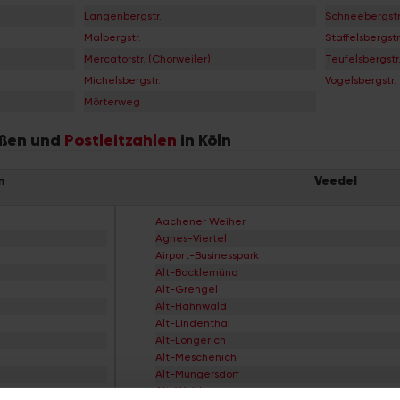
Langenbergstr.
Schneebergstr
Malbergstr.
Staffelsbergstr
Mercatorstr. (Chorweiler)
Teufelsbergstr
Michelsbergstr.
Vogelsbergstr.
Mörterweg
raßen und
Postleitzahlen
in Köln
n
Veedel
Aachener Weiher
Agnes-Viertel
Airport-Businesspark
Alt-Bocklemünd
Alt-Grengel
Alt-Hahnwald
Alt-Lindenthal
Alt-Longerich
Alt-Meschenich
Alt-Müngersdorf
Alt-Weiden