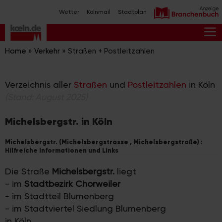
Zum
Wetter
Kölnmail
Stadtplan
Inhalt
springen
M
Home
»
Verkehr
»
Straßen + Postleitzahlen
Verzeichnis aller
Straßen
und
Postleitzahlen
in Köln
(Stand: August 2025)
Michelsbergstr. in Köln
Michelsbergstr. (Michelsbergstrasse , Michelsbergstraße) :
Hilfreiche Informationen und Links
Die Straße
Michelsbergstr.
liegt
- im
Stadtbezirk Chorweiler
- im Stadtteil Blumenberg
- im Stadtviertel Siedlung Blumenberg
in Köln