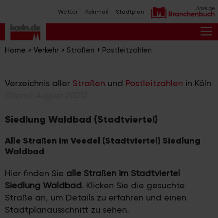
Zum
Wetter
Kölnmail
Stadtplan
Inhalt
springen
M
Home
»
Verkehr
»
Straßen + Postleitzahlen
Verzeichnis aller
Straßen
und
Postleitzahlen
in Köln
(Stand: August 2025)
Siedlung Waldbad (Stadtviertel)
Alle Straßen im Veedel (Stadtviertel) Siedlung
Waldbad
Hier finden Sie
alle Straßen im Stadtviertel
Siedlung Waldbad
. Klicken Sie die gesuchte
Straße an, um Details zu erfahren und einen
Stadtplanausschnitt zu sehen.