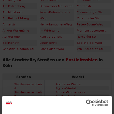
Am Jungholz
Dorfheidestr.
Marienheider Str.
Am Katzenberg
Dünnwalder Mauspfad
Märtenstr.
Am Mutzbach
Franz-Peter-Kürten-
Meinerzhager Str.
Am Reinholdsberg
Weg
Odenthaler Str.
Amselstr.
Hein-Hamacher-Weg
Peter-Baum-Weg
An der Walkmühle
Im Wirtskamp
Prämonstratenserstr.
Auf der Aue
Kunstfelder Str.
Rönsahler Str.
Berliner Str.
Leuchterstr.
Seelsheider Weg
Christian-Coenen-Str.
Lohnskotter Weg
Von-Diergardt-Str.
Alle Stadtteile, Straßen und
Postleitzahlen
in
Köln
Straßen
Veedel
Straßenverzeichnis
Aachener Weiher
A
Agnes-Viertel
Straßenverzeichnis
Airport-Businesspark
B
Alt-Bocklemünd
Straßenverzeichnis
Alt-Grengel
C
Alt-Hahnwald
Straßenverzeichnis
Alt-Lindenthal
D
Alt-Longerich