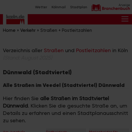
Zum
Wetter
Kölnmail
Stadtplan
Inhalt
springen
M
Home
»
Verkehr
»
Straßen + Postleitzahlen
Verzeichnis aller
Straßen
und
Postleitzahlen
in Köln
(Stand: August 2025)
Dünnwald (Stadtviertel)
Alle Straßen im Veedel (Stadtviertel) Dünnwald
Hier finden Sie
alle Straßen im Stadtviertel
Dünnwald
. Klicken Sie die gesuchte Straße an, um
Details zu erfahren und einen Stadtplanausschnitt
zu sehen.