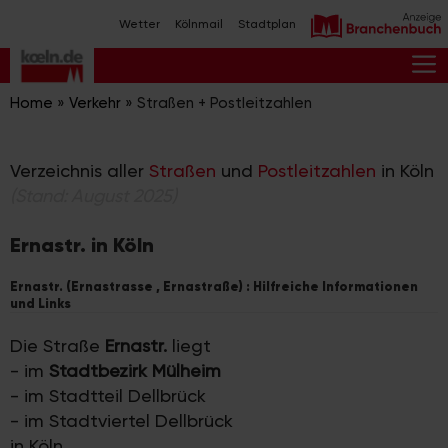
Zum
Wetter
Kölnmail
Stadtplan
Inhalt
springen
M
Home
»
Verkehr
»
Straßen + Postleitzahlen
Verzeichnis aller
Straßen
und
Postleitzahlen
in Köln
(Stand: August 2025)
Ernastr. in Köln
Ernastr. (Ernastrasse , Ernastraße) : Hilfreiche Informationen
und Links
Die Straße
Ernastr.
liegt
- im
Stadtbezirk Mülheim
- im Stadtteil Dellbrück
- im Stadtviertel Dellbrück
in Köln