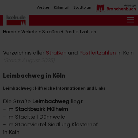
Zum
Wetter
Kölnmail
Stadtplan
Inhalt
springen
M
Home
»
Verkehr
»
Straßen + Postleitzahlen
Verzeichnis aller
Straßen
und
Postleitzahlen
in Köln
(Stand: August 2025)
Leimbachweg in Köln
Leimbachweg : Hilfreiche Informationen und Links
Die Straße
Leimbachweg
liegt
- im
Stadtbezirk Mülheim
- im Stadtteil Dünnwald
- im Stadtviertel Siedlung Klosterhof
in Köln