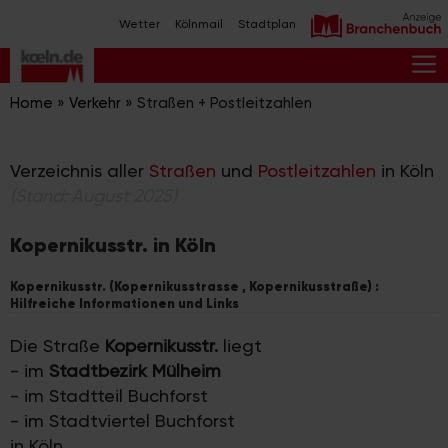
Zum
Wetter
Kölnmail
Stadtplan
Inhalt
springen
M
Home
»
Verkehr
»
Straßen + Postleitzahlen
Verzeichnis aller
Straßen
und
Postleitzahlen
in Köln
(Stand: August 2025)
Kopernikusstr. in Köln
Kopernikusstr. (Kopernikusstrasse , Kopernikusstraße) :
Hilfreiche Informationen und Links
Die Straße
Kopernikusstr.
liegt
- im
Stadtbezirk Mülheim
- im Stadtteil Buchforst
- im Stadtviertel Buchforst
in Köln