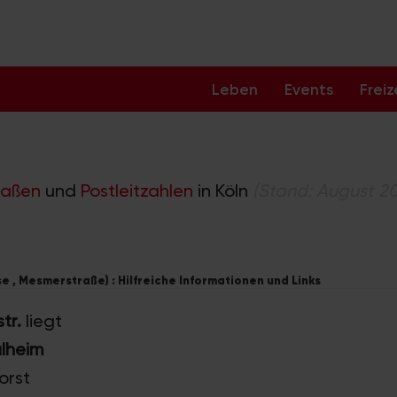
Leben
Events
Freiz
raßen
und
Postleitzahlen
in Köln
(Stand: August 2
 , Mesmerstraße) : Hilfreiche Informationen und Links
tr.
liegt
ülheim
orst