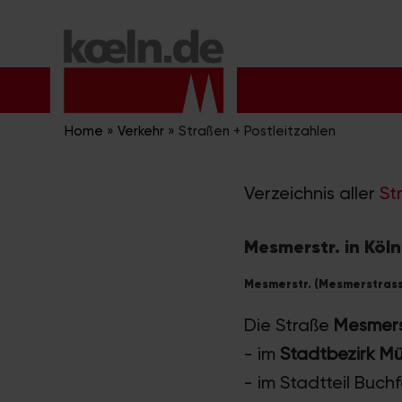
Zum
Inhalt
springen
Home
»
Verkehr
»
Straßen + Postleitzahlen
Verzeichnis aller
St
Mesmerstr. in Köln
Mesmerstr. (Mesmerstrasse
Die Straße
Mesmers
- im
Stadtbezirk M
- im Stadtteil Buchf