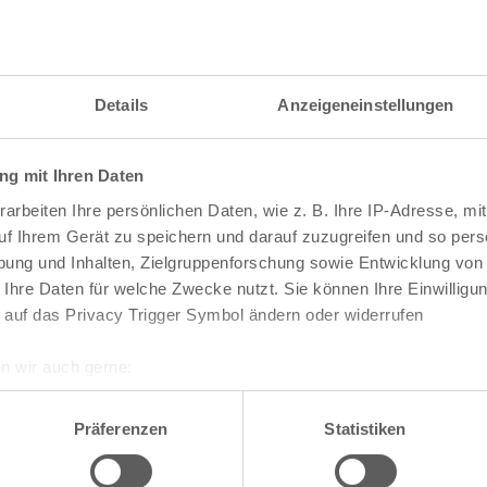
itzahl und weitere Details zu einer bestimmten S
 im Suchformular den Namen der gesuchten Straß
Details
Anzeigeneinstellungen
g mit Ihren Daten
raßen und
Postleitzahlen
in Köln
arbeiten Ihre persönlichen Daten, wie z. B. Ihre IP-Adresse, mit
n
Veedel
uf Ihrem Gerät zu speichern und darauf zuzugreifen und so pers
ung und Inhalten, Zielgruppenforschung sowie Entwicklung von
Aachener Weiher
 Ihre Daten für welche Zwecke nutzt. Sie können Ihre Einwilligun
Agnes-Viertel
 auf das Privacy Trigger Symbol ändern oder widerrufen
Airport-Businesspark
Alt-Bocklemünd
Alt-Grengel
n wir auch gerne:
Alt-Hahnwald
re geografische Lage erfassen, welche bis auf einige Meter gen
Alt-Lindenthal
es Scannen nach bestimmten Merkmalen (Fingerprinting) identifi
Alt-Longerich
Präferenzen
Statistiken
Alt-Meschenich
ie Ihre persönlichen Daten verarbeitet werden, und legen Sie I
Alt-Müngersdorf