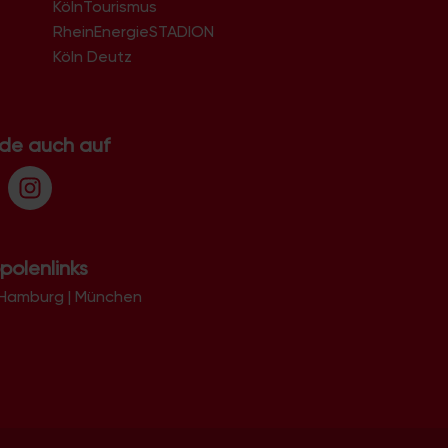
KölnTourismus
51069
51103
RheinEnergieSTADION
51105
Köln Deutz
51107
51109
51143
51145
.de auch auf
51147
51149
polenlinks
Hamburg
|
München