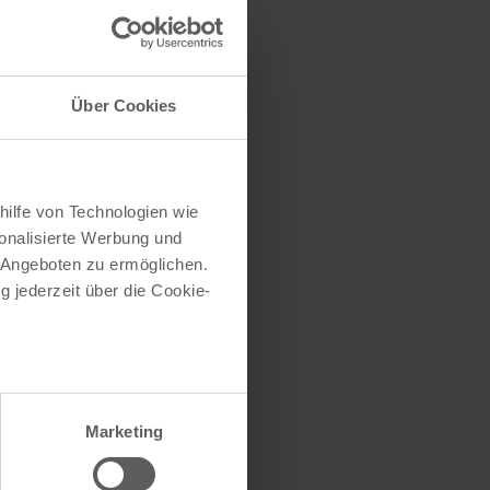
traße herausfinden
e (oder einen Teil
Über Cookies
hilfe von Technologien wie
onalisierte Werbung und
 Angeboten zu ermöglichen.
g jederzeit über die Cookie-
au sein können
zieren
Marketing
hre Präferenzen im
Abschnitt