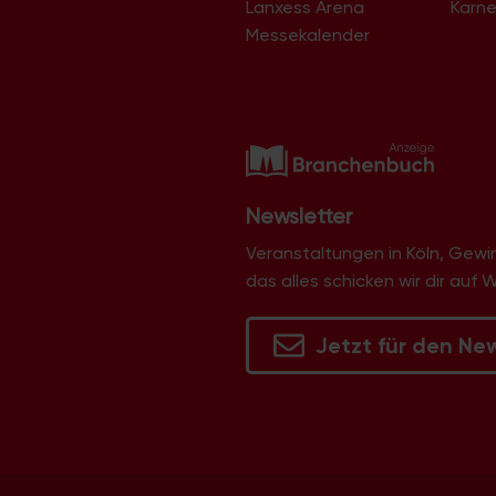
Lanxess Arena
Karne
Langel
Libur
Messekalender
Lind
Lindenthal
Lindweiler
Longerich
Lövenich
Marienburg
Mauenheim
Merheim
Newsletter
Merkenich
Meschenich
Veranstaltungen in Köln, Gew
Mülheim
das alles schicken wir dir auf 
Müngersdorf
Neubrück
Neuehrenfeld
Jetzt für den Ne
Neustadt/Nord
Neustadt/Süd
Niehl
Nippes
Ossendorf
Ostheim
Pesch
Poll