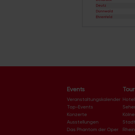
Deutz
Dünnwald
Ehrenfeld
Eil
Elsdorf
Ensen
Esch/Auweiler
Finkenberg
Flittard
Fühlingen
Godorf
Gremberghoven
Grengel
Hahnwald
Heimersdorf
Events
Tour
Höhenberg
Höhenhaus
Veranstaltungskalender
Hotel
Holweide
Top-Events
Sehe
Humboldt/Gremberg
Konzerte
Köln
Immendorf
Junkersdorf
Ausstellungen
Stad
Kalk
Das Phantom der Oper
Rhein
Klettenberg