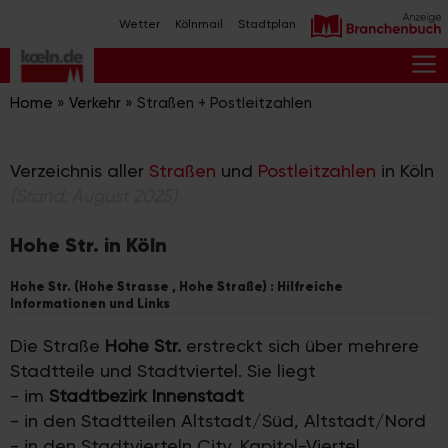
Zum
Wetter
Kölnmail
Stadtplan
Inhalt
springen
M
Home
»
Verkehr
»
Straßen + Postleitzahlen
Verzeichnis aller
Straßen
und
Postleitzahlen
in Köln
(Stand: August 2025)
Hohe Str. in Köln
Hohe Str. (Hohe Strasse , Hohe Straße) : Hilfreiche
Informationen und Links
Die Straße
Hohe Str.
erstreckt sich über mehrere
Stadtteile und Stadtviertel. Sie liegt
- im
Stadtbezirk Innenstadt
- in den Stadtteilen Altstadt/Süd, Altstadt/Nord
- in den Stadtvierteln City, Kapitol-Viertel