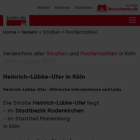
Zum
Wetter
Kölnmail
Stadtplan
Inhalt
springen
M
Home
»
Verkehr
»
Straßen + Postleitzahlen
Verzeichnis aller
Straßen
und
Postleitzahlen
in Köln
(Stand: August 2025)
Heinrich-Lübke-Ufer in Köln
Heinrich-Lübke-Ufer : Hilfreiche Informationen und Links
Die Straße
Heinrich-Lübke-Ufer
liegt
- im
Stadtbezirk Rodenkirchen
- im Stadtteil Marienburg
in Köln