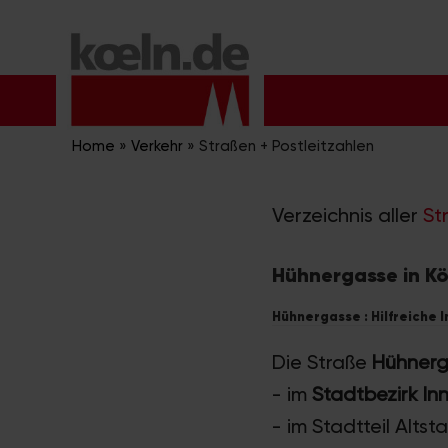
Zum
Inhalt
springen
Home
»
Verkehr
»
Straßen + Postleitzahlen
Verzeichnis aller
St
Hühnergasse in Kö
Hühnergasse : Hilfreiche 
Die Straße
Hühnerg
- im
Stadtbezirk In
- im Stadtteil Alts