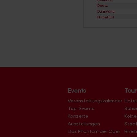
Deutz
Dünnwald
Ehrenfeld
Eil
Elsdorf
Ensen
Esch/Auweiler
Finkenberg
Flittard
Fühlingen
Godorf
Gremberghoven
Grengel
Hahnwald
Heimersdorf
Events
Tour
Höhenberg
Höhenhaus
Veranstaltungskalender
Hotel
Holweide
Top-Events
Sehe
Humboldt/Gremberg
Konzerte
Köln
Immendorf
Junkersdorf
Ausstellungen
Stad
Kalk
Das Phantom der Oper
Rhein
Klettenberg