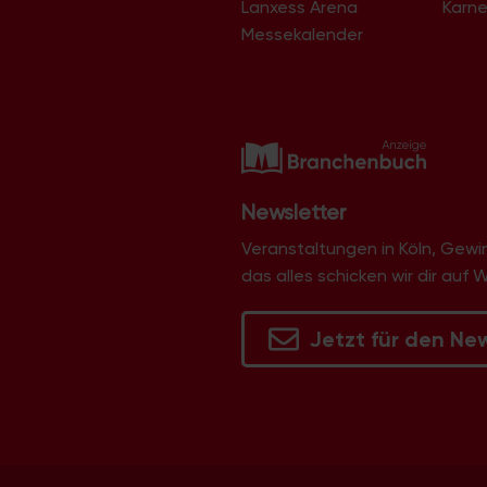
Lanxess Arena
Karne
Langel
Libur
Messekalender
Lind
Lindenthal
Lindweiler
Longerich
Lövenich
Marienburg
Mauenheim
Merheim
Newsletter
Merkenich
Meschenich
Veranstaltungen in Köln, Gew
Mülheim
das alles schicken wir dir auf 
Müngersdorf
Neubrück
Neuehrenfeld
Jetzt für den Ne
Neustadt/Nord
Neustadt/Süd
Niehl
Nippes
Ossendorf
Ostheim
Pesch
Poll