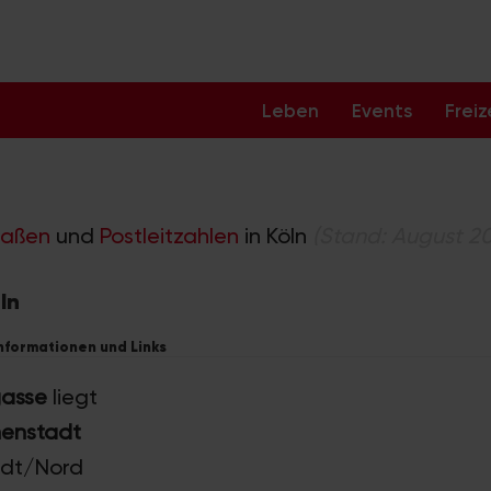
Leben
Events
Freiz
raßen
und
Postleitzahlen
in Köln
(Stand: August 2
ln
Informationen und Links
asse
liegt
nenstadt
tadt/Nord