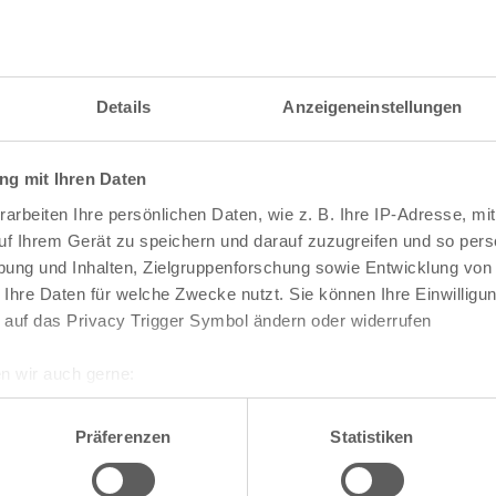
itzahl und weitere Details zu einer bestimmten S
 im Suchformular den Namen der gesuchten Straß
Details
Anzeigeneinstellungen
g mit Ihren Daten
raßen und
Postleitzahlen
in Köln
arbeiten Ihre persönlichen Daten, wie z. B. Ihre IP-Adresse, mit
n
Veedel
uf Ihrem Gerät zu speichern und darauf zuzugreifen und so pers
ung und Inhalten, Zielgruppenforschung sowie Entwicklung von
Aachener Weiher
 Ihre Daten für welche Zwecke nutzt. Sie können Ihre Einwilligun
Agnes-Viertel
 auf das Privacy Trigger Symbol ändern oder widerrufen
Airport-Businesspark
Alt-Bocklemünd
Alt-Grengel
n wir auch gerne:
Alt-Hahnwald
re geografische Lage erfassen, welche bis auf einige Meter gen
Alt-Lindenthal
es Scannen nach bestimmten Merkmalen (Fingerprinting) identifi
Alt-Longerich
Präferenzen
Statistiken
Alt-Meschenich
ie Ihre persönlichen Daten verarbeitet werden, und legen Sie I
Alt-Müngersdorf