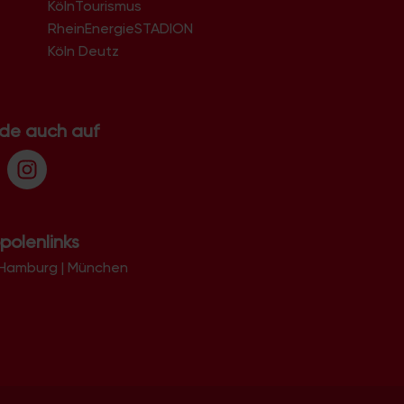
KölnTourismus
51069
51103
RheinEnergieSTADION
51105
Köln Deutz
51107
51109
51143
51145
.de auch auf
51147
51149
polenlinks
Hamburg
|
München