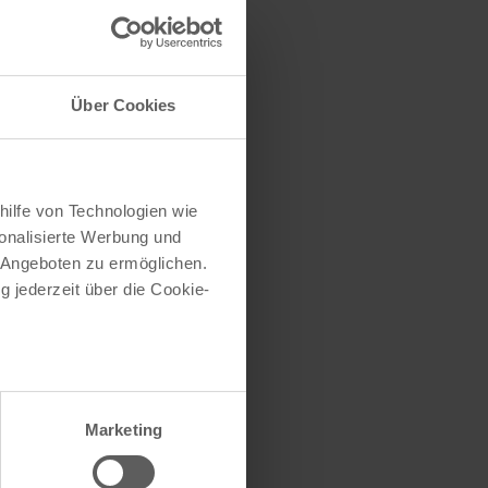
traße herausfinden
e (oder einen Teil
Über Cookies
hilfe von Technologien wie
onalisierte Werbung und
 Angeboten zu ermöglichen.
g jederzeit über die Cookie-
au sein können
zieren
Marketing
hre Präferenzen im
Abschnitt