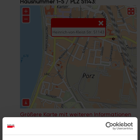
Hausnummer 1-5 / PLZ 51143
:
Größere Karte mit weiteren Informationen
im koeln.de-Stadtplan