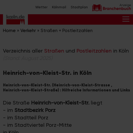
Zum
Wetter
Kölnmail
Stadtplan
Inhalt
springen
M
Home
»
Verkehr
»
Straßen + Postleitzahlen
Verzeichnis aller
Straßen
und
Postleitzahlen
in Köln
(Stand: August 2025)
Heinrich-von-Kleist-Str. in Köln
Heinrich-von-Kleist-Str. (Heinrich-von-Kleist-Strasse ,
Heinrich-von-Kleist-Straße) : Hilfreiche Informationen und Links
Die Straße
Heinrich-von-Kleist-Str.
liegt
- im
Stadtbezirk Porz
- im Stadtteil Porz
- im Stadtviertel Porz-Mitte
in Köln