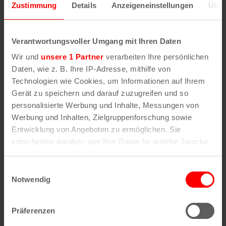
Zustimmung
Details
Anzeigeneinstellungen
Über
Wenn Sie die Postleitzahl und weitere Details zu
einer bestimmten Straße herausfinden möchten,
Verantwortungsvoller Umgang mit Ihren Daten
geben Sie im Suchformular den Namen der
Wir und
unsere 1 Partner
verarbeiten Ihre persönlichen
gesuchten Straße (oder einen Teil des Namens) an
Daten, wie z. B. Ihre IP-Adresse, mithilfe von
.
Technologien wie Cookies, um Informationen auf Ihrem
Gerät zu speichern und darauf zuzugreifen und so
personalisierte Werbung und Inhalte, Messungen von
Alle Stadtteile, Straßen und
Postleitzahlen
in
Werbung und Inhalten, Zielgruppenforschung sowie
Köln
Entwicklung von Angeboten zu ermöglichen. Sie
entscheiden darüber, wer Ihre Daten für welche Zwecke
Straßen
Veedel
nutzt. Sie können Ihre Einwilligung jederzeit über die
Cookie-Erklärung oder durch Klicken auf das Privacy
Straßenverzeichnis
Aachener Weiher
Einwilligungsauswahl
A
Agnes-Viertel
Trigger Symbol ändern oder widerrufen
Notwendig
Straßenverzeichnis
Airport-Businesspark
B
Alt-Bocklemünd
Straßenverzeichnis
Alt-Grengel
Wenn Sie es erlauben, würden wir auch gerne:
C
Alt-Hahnwald
Präferenzen
Straßenverzeichnis
Alt-Lindenthal
Informationen über Ihre geografische Lage
D
Alt-Longerich