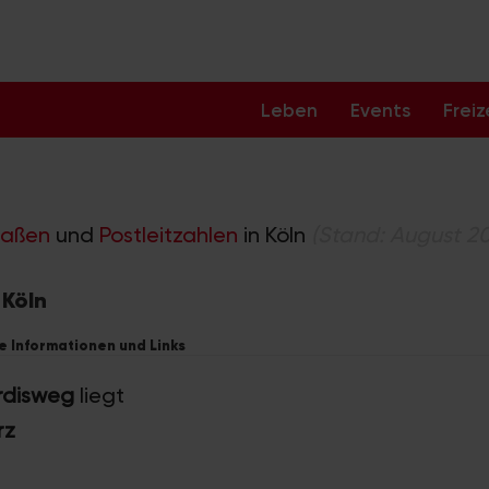
Leben
Events
Freiz
raßen
und
Postleitzahlen
in Köln
(Stand: August 2
 Köln
he Informationen und Links
rdisweg
liegt
rz