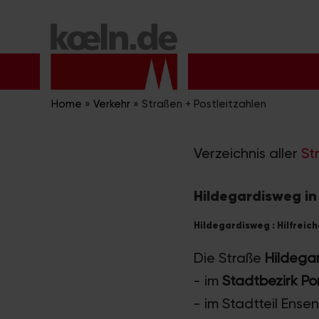
Zum
Inhalt
springen
Home
»
Verkehr
»
Straßen + Postleitzahlen
Verzeichnis aller
St
Hildegardisweg in
Hildegardisweg : Hilfreic
Die Straße
Hildega
- im
Stadtbezirk Po
- im Stadtteil Ensen