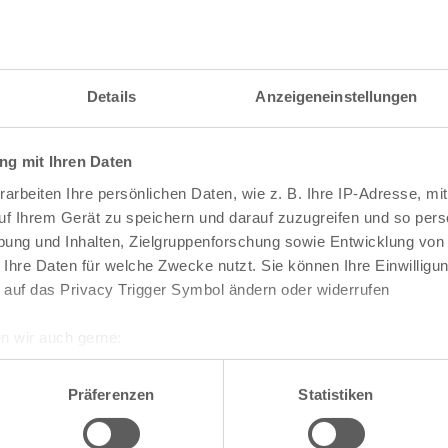
itzahl und weitere Details zu einer bestimmten S
 im Suchformular den Namen der gesuchten Straß
Details
Anzeigeneinstellungen
g mit Ihren Daten
raßen und
Postleitzahlen
in Köln
arbeiten Ihre persönlichen Daten, wie z. B. Ihre IP-Adresse, mit
n
Veedel
uf Ihrem Gerät zu speichern und darauf zuzugreifen und so pers
ung und Inhalten, Zielgruppenforschung sowie Entwicklung von
Aachener Weiher
 Ihre Daten für welche Zwecke nutzt. Sie können Ihre Einwilligun
Agnes-Viertel
 auf das Privacy Trigger Symbol ändern oder widerrufen
Airport-Businesspark
Alt-Bocklemünd
Alt-Grengel
n wir auch gerne:
Alt-Hahnwald
re geografische Lage erfassen, welche bis auf einige Meter gen
Alt-Lindenthal
es Scannen nach bestimmten Merkmalen (Fingerprinting) identifi
Alt-Longerich
Präferenzen
Statistiken
Alt-Meschenich
ie Ihre persönlichen Daten verarbeitet werden, und legen Sie I
Alt-Müngersdorf