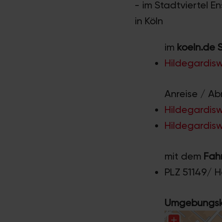
- im Stadtviertel E
in Köln
im
koeln.de 
Hildegardis
Anreise / Ab
Hildegardisw
Hildegardisw
mit dem
Fah
PLZ 51149/ 
Umgebungska