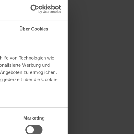
traße herausfinden
e (oder einen Teil
Über Cookies
hilfe von Technologien wie
onalisierte Werbung und
 Angeboten zu ermöglichen.
g jederzeit über die Cookie-
au sein können
zieren
Marketing
hre Präferenzen im
Abschnitt