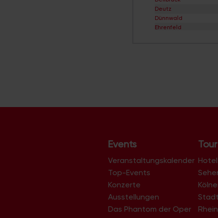
Deutz
Dünnwald
Ehrenfeld
Eil
Elsdorf
Ensen
Esch/Auweiler
Finkenberg
Flittard
Fühlingen
Godorf
Gremberghoven
Grengel
Hahnwald
Heimersdorf
Events
Tour
Höhenberg
Höhenhaus
Veranstaltungskalender
Hotel
Holweide
Top-Events
Sehe
Humboldt/Gremberg
Konzerte
Köln
Immendorf
Junkersdorf
Ausstellungen
Stad
Kalk
Das Phantom der Oper
Rhein
Klettenberg