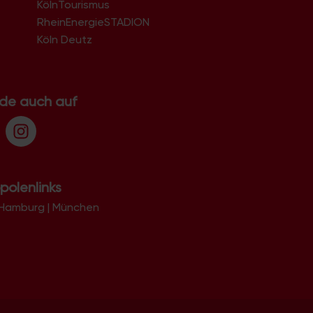
KölnTourismus
51069
51103
RheinEnergieSTADION
51105
Köln Deutz
51107
51109
51143
51145
.de auch auf
51147
51149
polenlinks
Hamburg
|
München