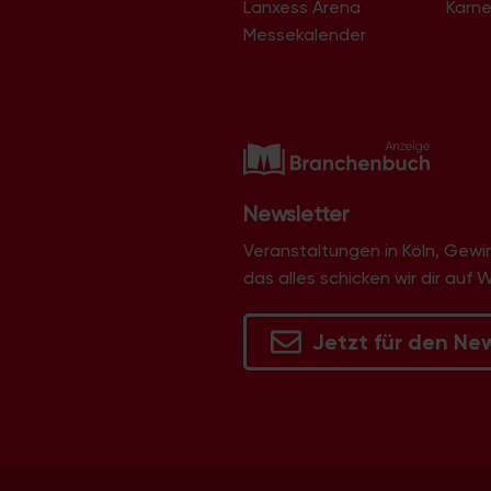
Lanxess Arena
Karne
Langel
Libur
Messekalender
Lind
Lindenthal
Lindweiler
Longerich
Lövenich
Marienburg
Mauenheim
Merheim
Newsletter
Merkenich
Meschenich
Veranstaltungen in Köln, Gew
Mülheim
das alles schicken wir dir auf 
Müngersdorf
Neubrück
Neuehrenfeld
Jetzt für den Ne
Neustadt/Nord
Neustadt/Süd
Niehl
Nippes
Ossendorf
Ostheim
Pesch
Poll