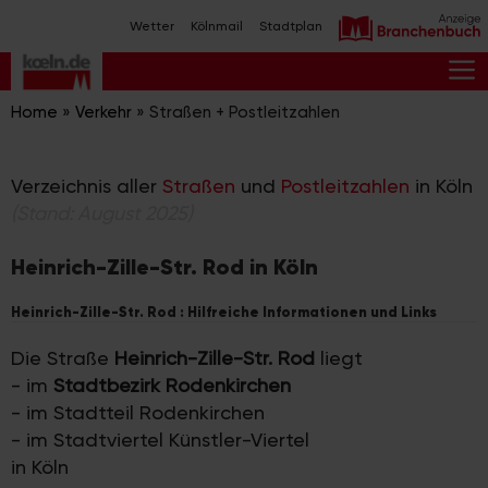
Zum
Wetter
Kölnmail
Stadtplan
Inhalt
springen
M
Home
»
Verkehr
»
Straßen + Postleitzahlen
Verzeichnis aller
Straßen
und
Postleitzahlen
in Köln
(Stand: August 2025)
Heinrich-Zille-Str. Rod in Köln
Heinrich-Zille-Str. Rod : Hilfreiche Informationen und Links
Die Straße
Heinrich-Zille-Str. Rod
liegt
- im
Stadtbezirk Rodenkirchen
- im Stadtteil Rodenkirchen
- im Stadtviertel Künstler-Viertel
in Köln