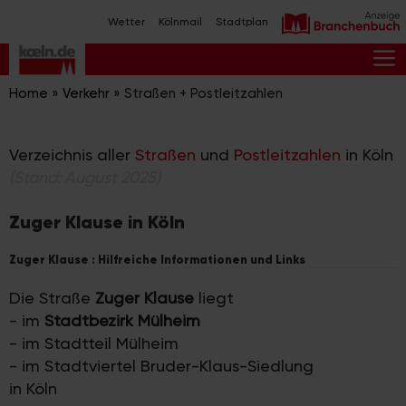
Zum
Wetter
Kölnmail
Stadtplan
Inhalt
springen
M
Home
»
Verkehr
»
Straßen + Postleitzahlen
Verzeichnis aller
Straßen
und
Postleitzahlen
in Köln
(Stand: August 2025)
Zuger Klause in Köln
Zuger Klause : Hilfreiche Informationen und Links
Die Straße
Zuger Klause
liegt
- im
Stadtbezirk Mülheim
- im Stadtteil Mülheim
- im Stadtviertel Bruder-Klaus-Siedlung
in Köln