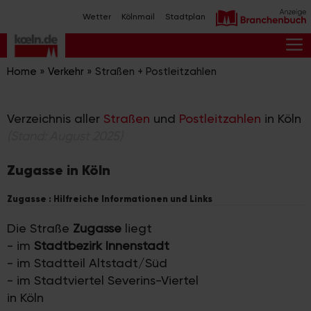
Zum
Wetter
Kölnmail
Stadtplan
Inhalt
springen
M
Home
»
Verkehr
»
Straßen + Postleitzahlen
Verzeichnis aller
Straßen
und
Postleitzahlen
in Köln
(Stand: August 2025)
Zugasse in Köln
Zugasse : Hilfreiche Informationen und Links
Die Straße
Zugasse
liegt
- im
Stadtbezirk Innenstadt
- im Stadtteil Altstadt/Süd
- im Stadtviertel Severins-Viertel
in Köln