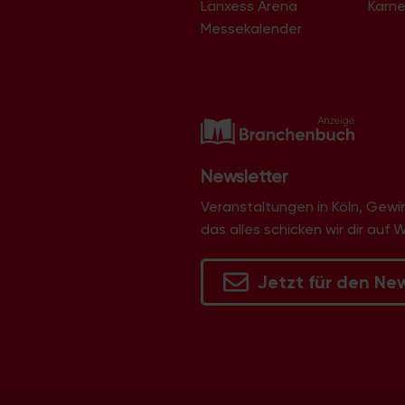
Lanxess Arena
Karne
Langel
Libur
Messekalender
Lind
Lindenthal
Lindweiler
Longerich
Lövenich
Marienburg
Mauenheim
Merheim
Newsletter
Merkenich
Meschenich
Veranstaltungen in Köln, Gew
Mülheim
das alles schicken wir dir auf 
Müngersdorf
Neubrück
Neuehrenfeld
Jetzt für den Ne
Neustadt/Nord
Neustadt/Süd
Niehl
Nippes
Ossendorf
Ostheim
Pesch
Poll