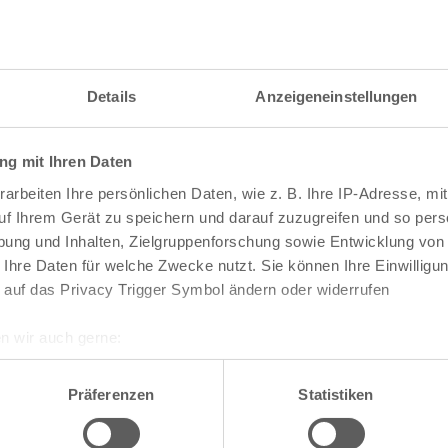
itzahl und weitere Details zu einer bestimmten S
 im Suchformular den Namen der gesuchten Straß
Details
Anzeigeneinstellungen
g mit Ihren Daten
raßen und
Postleitzahlen
in Köln
arbeiten Ihre persönlichen Daten, wie z. B. Ihre IP-Adresse, mit
n
Veedel
uf Ihrem Gerät zu speichern und darauf zuzugreifen und so pers
ung und Inhalten, Zielgruppenforschung sowie Entwicklung von
Aachener Weiher
 Ihre Daten für welche Zwecke nutzt. Sie können Ihre Einwilligun
Agnes-Viertel
 auf das Privacy Trigger Symbol ändern oder widerrufen
Airport-Businesspark
Alt-Bocklemünd
Alt-Grengel
n wir auch gerne:
Alt-Hahnwald
re geografische Lage erfassen, welche bis auf einige Meter gen
Alt-Lindenthal
es Scannen nach bestimmten Merkmalen (Fingerprinting) identifi
Alt-Longerich
Präferenzen
Statistiken
Alt-Meschenich
ie Ihre persönlichen Daten verarbeitet werden, und legen Sie I
Alt-Müngersdorf