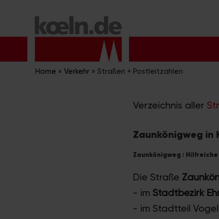
Zum
Inhalt
springen
Home
»
Verkehr
»
Straßen + Postleitzahlen
Verzeichnis aller
St
Zaunkönigweg in 
Zaunkönigweg : Hilfreiche
Die Straße
Zaunkö
- im
Stadtbezirk Eh
- im Stadtteil Voge