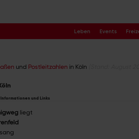
Leben
Events
Freiz
raßen
und
Postleitzahlen
in Köln
(Stand: August 2
Köln
 Informationen und Links
nigweg
liegt
renfeld
lsang