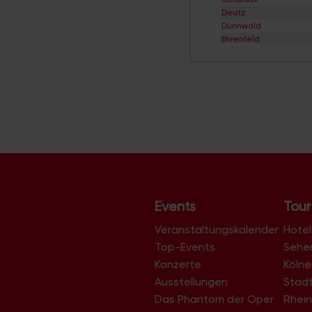
Deutz
Dünnwald
Ehrenfeld
Eil
Elsdorf
Ensen
Esch/Auweiler
Finkenberg
Flittard
Fühlingen
Godorf
Gremberghoven
Grengel
Hahnwald
Heimersdorf
Events
Tour
Höhenberg
Höhenhaus
Veranstaltungskalender
Hotel
Holweide
Top-Events
Sehe
Humboldt/Gremberg
Konzerte
Köln
Immendorf
Junkersdorf
Ausstellungen
Stad
Kalk
Das Phantom der Oper
Rhein
Klettenberg