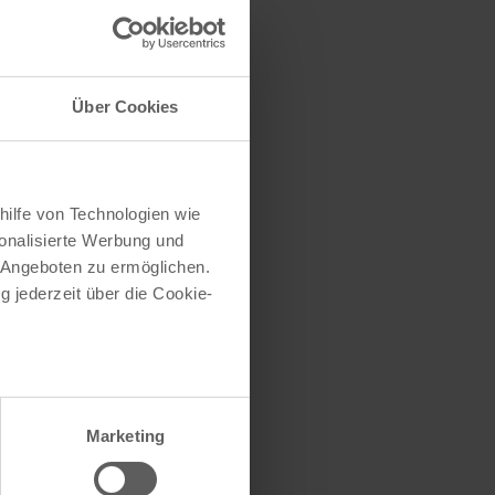
traße herausfinden
e (oder einen Teil
Über Cookies
hilfe von Technologien wie
onalisierte Werbung und
 Angeboten zu ermöglichen.
g jederzeit über die Cookie-
au sein können
zieren
Marketing
hre Präferenzen im
Abschnitt