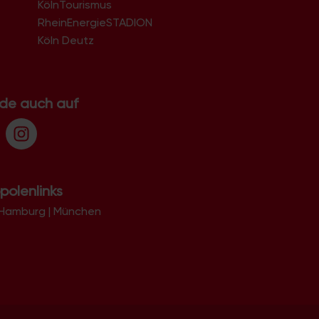
KölnTourismus
51069
51103
RheinEnergieSTADION
51105
Köln Deutz
51107
51109
51143
51145
.de auch auf
51147
51149
polenlinks
Hamburg
|
München