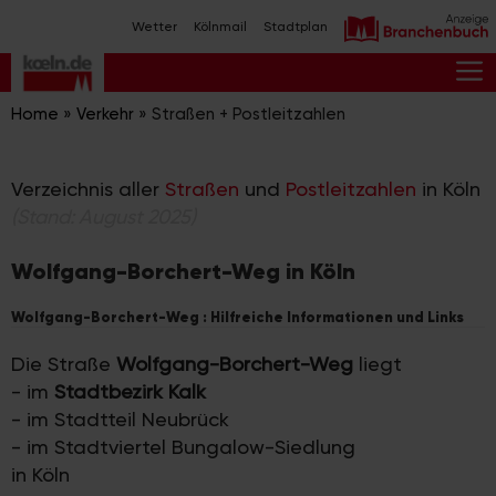
Zum
Wetter
Kölnmail
Stadtplan
Inhalt
springen
M
Home
»
Verkehr
»
Straßen + Postleitzahlen
Verzeichnis aller
Straßen
und
Postleitzahlen
in Köln
(Stand: August 2025)
Wolfgang-Borchert-Weg in Köln
Wolfgang-Borchert-Weg : Hilfreiche Informationen und Links
Die Straße
Wolfgang-Borchert-Weg
liegt
- im
Stadtbezirk Kalk
- im Stadtteil Neubrück
- im Stadtviertel Bungalow-Siedlung
in Köln