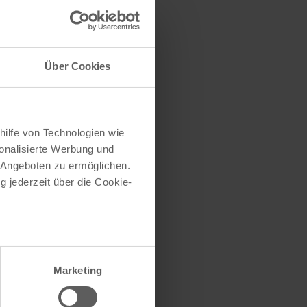
traße herausfinden
e (oder einen Teil
Über Cookies
hilfe von Technologien wie
onalisierte Werbung und
 Angeboten zu ermöglichen.
g jederzeit über die Cookie-
au sein können
zieren
Marketing
hre Präferenzen im
Abschnitt