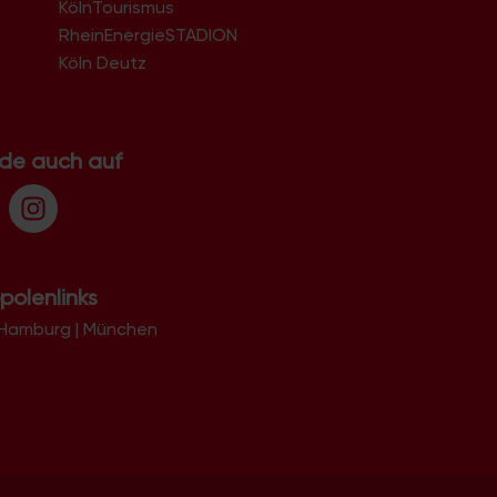
KölnTourismus
51069
51103
RheinEnergieSTADION
51105
Köln Deutz
51107
51109
51143
51145
.de auch auf
51147
51149
polenlinks
Hamburg
|
München