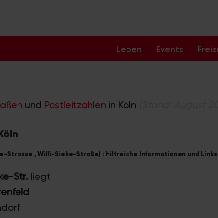
Leben
Events
Freiz
raßen
und
Postleitzahlen
in Köln
(Stand: August 2
 Köln
ke-Strasse , Willi-Sieke-Straße) : Hilfreiche Informationen und Links
ke-Str.
liegt
renfeld
ndorf