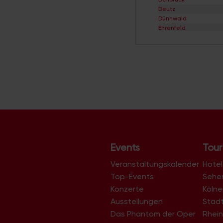
Deutz
Dünnwald
Ehrenfeld
Eil
Elsdorf
Ensen
Esch/Auweiler
Finkenberg
Flittard
Fühlingen
Godorf
Gremberghoven
Grengel
Hahnwald
Heimersdorf
Events
Tour
Höhenberg
Höhenhaus
Veranstaltungskalender
Hotel
Holweide
Top-Events
Sehe
Humboldt/Gremberg
Konzerte
Köln
Immendorf
Junkersdorf
Ausstellungen
Stad
Kalk
Das Phantom der Oper
Rhein
Klettenberg