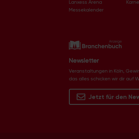
Lanxess Arena
Karne
Langel
Libur
Messekalender
Lind
Lindenthal
Lindweiler
Longerich
Lövenich
Marienburg
Mauenheim
Merheim
Newsletter
Merkenich
Meschenich
Veranstaltungen in Köln, Gew
Mülheim
das alles schicken wir dir auf 
Müngersdorf
Neubrück
Neuehrenfeld
Jetzt für den Ne
Neustadt/Nord
Neustadt/Süd
Niehl
Nippes
Ossendorf
Ostheim
Pesch
Poll