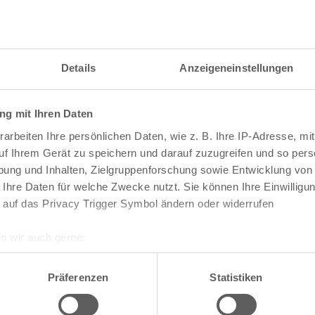
itzahl und weitere Details zu einer bestimmten S
 im Suchformular den Namen der gesuchten Straß
Details
Anzeigeneinstellungen
g mit Ihren Daten
raßen und
Postleitzahlen
in Köln
arbeiten Ihre persönlichen Daten, wie z. B. Ihre IP-Adresse, mit
n
Veedel
uf Ihrem Gerät zu speichern und darauf zuzugreifen und so pers
ung und Inhalten, Zielgruppenforschung sowie Entwicklung von
Aachener Weiher
 Ihre Daten für welche Zwecke nutzt. Sie können Ihre Einwilligun
Agnes-Viertel
 auf das Privacy Trigger Symbol ändern oder widerrufen
Airport-Businesspark
Alt-Bocklemünd
Alt-Grengel
n wir auch gerne:
Alt-Hahnwald
re geografische Lage erfassen, welche bis auf einige Meter gen
Alt-Lindenthal
es Scannen nach bestimmten Merkmalen (Fingerprinting) identifi
Alt-Longerich
Präferenzen
Statistiken
Alt-Meschenich
ie Ihre persönlichen Daten verarbeitet werden, und legen Sie I
Alt-Müngersdorf