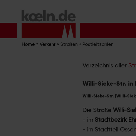
Zum
Inhalt
springen
Home
»
Verkehr
»
Straßen + Postleitzahlen
Verzeichnis aller
St
Willi-Sieke-Str. in
Willi-Sieke-Str. (Willi-Sie
Die Straße
Willi-Sie
- im
Stadtbezirk Eh
- im Stadtteil Osse