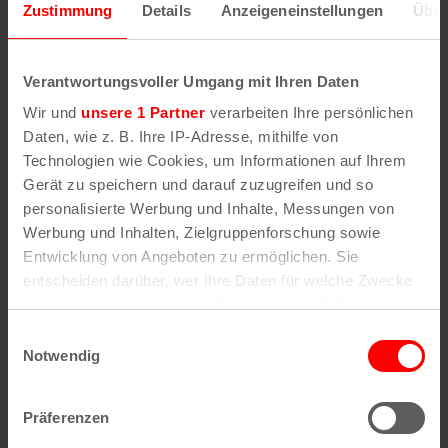
Zustimmung
Details
Anzeigeneinstellungen
Über
Wenn Sie die Postleitzahl und weitere Details zu
einer bestimmten Straße herausfinden möchten,
Verantwortungsvoller Umgang mit Ihren Daten
geben Sie im Suchformular den Namen der
Wir und
unsere 1 Partner
verarbeiten Ihre persönlichen
gesuchten Straße (oder einen Teil des Namens) an
Daten, wie z. B. Ihre IP-Adresse, mithilfe von
.
Technologien wie Cookies, um Informationen auf Ihrem
Gerät zu speichern und darauf zuzugreifen und so
personalisierte Werbung und Inhalte, Messungen von
Alle Stadtteile, Straßen und
Postleitzahlen
in
Werbung und Inhalten, Zielgruppenforschung sowie
Köln
Entwicklung von Angeboten zu ermöglichen. Sie
entscheiden darüber, wer Ihre Daten für welche Zwecke
Straßen
Veedel
nutzt. Sie können Ihre Einwilligung jederzeit über die
Cookie-Erklärung oder durch Klicken auf das Privacy
Straßenverzeichnis
Aachener Weiher
Einwilligungsauswahl
A
Agnes-Viertel
Trigger Symbol ändern oder widerrufen
Notwendig
Straßenverzeichnis
Airport-Businesspark
B
Alt-Bocklemünd
Straßenverzeichnis
Alt-Grengel
Wenn Sie es erlauben, würden wir auch gerne:
C
Alt-Hahnwald
Präferenzen
Straßenverzeichnis
Alt-Lindenthal
Informationen über Ihre geografische Lage
D
Alt-Longerich