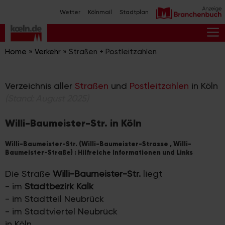
Zum
Wetter
Kölnmail
Stadtplan
Inhalt
springen
M
Home
»
Verkehr
»
Straßen + Postleitzahlen
Verzeichnis aller
Straßen
und
Postleitzahlen
in Köln
(Stand: August 2025)
Willi-Baumeister-Str. in Köln
Willi-Baumeister-Str. (Willi-Baumeister-Strasse , Willi-
Baumeister-Straße) : Hilfreiche Informationen und Links
Die Straße
Willi-Baumeister-Str.
liegt
- im
Stadtbezirk Kalk
- im Stadtteil Neubrück
- im Stadtviertel Neubrück
in Köln