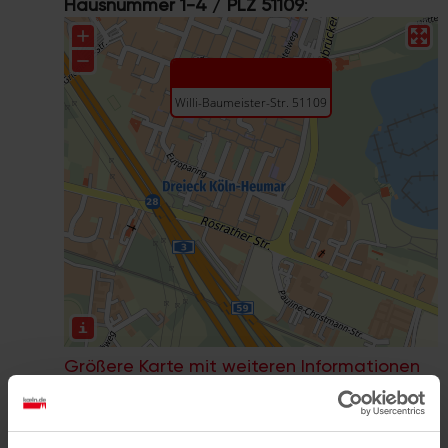
Hausnummer 1-4 / PLZ 51109
:
Größere Karte mit weiteren Informationen
im koeln.de-Stadtplan