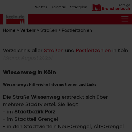
Zum
Wetter
Kölnmail
Stadtplan
Inhalt
springen
M
Home
»
Verkehr
»
Straßen + Postleitzahlen
Verzeichnis aller
Straßen
und
Postleitzahlen
in Köln
(Stand: August 2025)
Wiesenweg in Köln
Wiesenweg : Hilfreiche Informationen und Links
Die Straße
Wiesenweg
erstreckt sich über
mehrere Stadtviertel. Sie liegt
- im
Stadtbezirk Porz
- im Stadtteil Grengel
- in den Stadtvierteln Neu-Grengel, Alt-Grengel