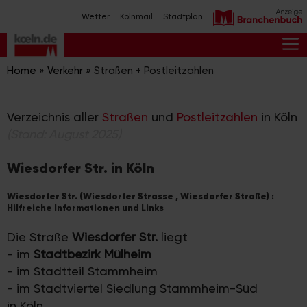
Zum
Wetter
Kölnmail
Stadtplan
Inhalt
springen
M
Home
»
Verkehr
»
Straßen + Postleitzahlen
Verzeichnis aller
Straßen
und
Postleitzahlen
in Köln
(Stand: August 2025)
Wiesdorfer Str. in Köln
Wiesdorfer Str. (Wiesdorfer Strasse , Wiesdorfer Straße) :
Hilfreiche Informationen und Links
Die Straße
Wiesdorfer Str.
liegt
- im
Stadtbezirk Mülheim
- im Stadtteil Stammheim
- im Stadtviertel Siedlung Stammheim-Süd
in Köln