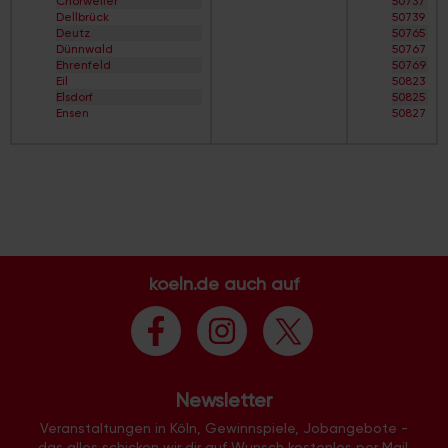
Chorweiler
50737
Straßenverzeichnis
Boltensternstraße
Dellbrück
50739
S
Braunsfeld
Deutz
50765
Straßenverzeichnis
Brück
Dünnwald
50767
T
Brücker Heide
Ehrenfeld
50769
Straßenverzeichnis
Bruder-Klaus-Siedlung
Eil
50823
Ü
Buchforst
Elsdorf
50825
Straßenverzeichnis
Buchheim
Ensen
50827
V
Bungalow-Siedlung
Esch/Auweiler
50829
Straßenverzeichnis
Büropark Rodenkirchen
Finkenberg
50858
W
Büropark-Holweide
Flittard
50859
Straßenverzeichnis
Cäcilien-Viertel
Fühlingen
50931
X
Chorweiler
Godorf
50933
Straßenverzeichnis
City
Gremberghoven
50935
Y
Clouth-Gelände
Grengel
50937
Straßenverzeichnis
Colonius
Hahnwald
50939
Z
Deckstein
Heimersdorf
50968
Dellbrück
Höhenberg
50969
koeln.de auch auf
Dellbrück-Süd
Höhenhaus
50996
Deutz
Holweide
50997
Deutzer Hafen
Humboldt/Gremberg
50999
Dichter-Viertel
Immendorf
51061
Dünnwald
Junkersdorf
51063
Ehrenfeld
Kalk
51065
Ehrenfeld-West
Klettenberg
51067
Eigelstein-Viertel
Newsletter
Langel
51069
Eil
Libur
51103
Eil-Süd
Veranstaltungen in Köln, Gewinnspiele, Jobangebote -
Lind
51105
Elsdorf
das alles schicken wir dir auf Wunsch kostenlos per Mail.