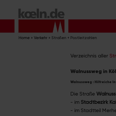
Zum
Inhalt
springen
Home
»
Verkehr
»
Straßen + Postleitzahlen
Verzeichnis aller
St
Walnussweg in Kö
Walnussweg : Hilfreiche I
Die Straße
Walnus
- im
Stadtbezirk Ka
- im Stadtteil Merh