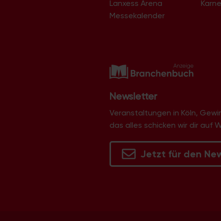
Lanxess Arena
Karne
Langel
Libur
Messekalender
Lind
Lindenthal
Lindweiler
Longerich
Lövenich
Marienburg
Mauenheim
Merheim
Newsletter
Merkenich
Meschenich
Veranstaltungen in Köln, Gew
Mülheim
das alles schicken wir dir auf 
Müngersdorf
Neubrück
Neuehrenfeld
Jetzt für den Ne
Neustadt/Nord
Neustadt/Süd
Niehl
Nippes
Ossendorf
Ostheim
Pesch
Poll