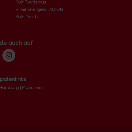
KölnTourismus
51069
51103
RheinEnergieSTADION
51105
Köln Deutz
51107
51109
51143
51145
.de auch auf
51147
51149
polenlinks
Hamburg
|
München