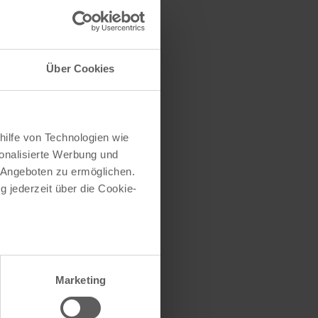
traße herausfinden
e (oder einen Teil
Über Cookies
hilfe von Technologien wie
onalisierte Werbung und
 Angeboten zu ermöglichen.
g jederzeit über die Cookie-
au sein können
zieren
Marketing
hre Präferenzen im
Abschnitt