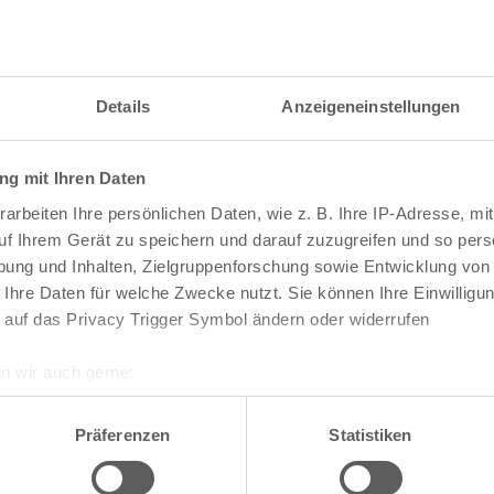
itzahl und weitere Details zu einer bestimmten S
 im Suchformular den Namen der gesuchten Straß
Details
Anzeigeneinstellungen
g mit Ihren Daten
raßen und
Postleitzahlen
in Köln
arbeiten Ihre persönlichen Daten, wie z. B. Ihre IP-Adresse, mit
n
Veedel
uf Ihrem Gerät zu speichern und darauf zuzugreifen und so pers
ung und Inhalten, Zielgruppenforschung sowie Entwicklung von
Aachener Weiher
 Ihre Daten für welche Zwecke nutzt. Sie können Ihre Einwilligun
Agnes-Viertel
 auf das Privacy Trigger Symbol ändern oder widerrufen
Airport-Businesspark
Alt-Bocklemünd
Alt-Grengel
n wir auch gerne:
Alt-Hahnwald
re geografische Lage erfassen, welche bis auf einige Meter gen
Alt-Lindenthal
es Scannen nach bestimmten Merkmalen (Fingerprinting) identifi
Alt-Longerich
Präferenzen
Statistiken
Alt-Meschenich
ie Ihre persönlichen Daten verarbeitet werden, und legen Sie I
Alt-Müngersdorf