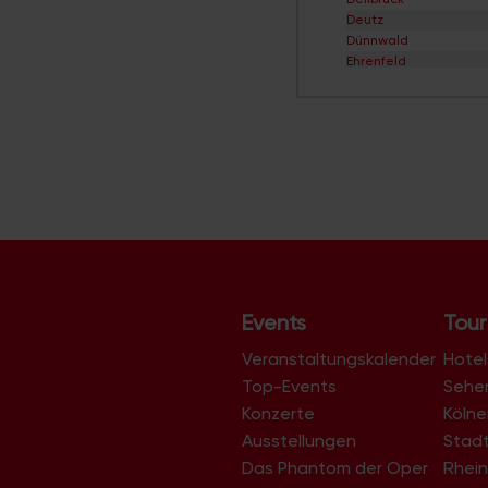
Deutz
Dünnwald
Ehrenfeld
Eil
Elsdorf
Ensen
Esch/Auweiler
Finkenberg
Flittard
Fühlingen
Godorf
Gremberghoven
Grengel
Hahnwald
Heimersdorf
Events
Tour
Höhenberg
Höhenhaus
Veranstaltungskalender
Hotel
Holweide
Top-Events
Sehe
Humboldt/Gremberg
Konzerte
Köln
Immendorf
Junkersdorf
Ausstellungen
Stad
Kalk
Das Phantom der Oper
Rhein
Klettenberg