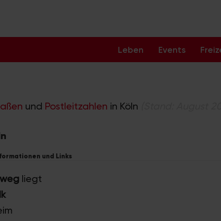
Leben
Events
Freiz
raßen
und
Postleitzahlen
in Köln
(Stand: August 2
ln
nformationen und Links
sweg
liegt
lk
eim