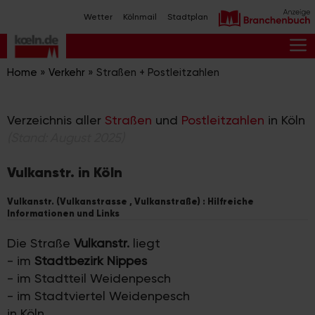
Zum
Wetter
Kölnmail
Stadtplan
Inhalt
springen
M
Home
»
Verkehr
»
Straßen + Postleitzahlen
Verzeichnis aller
Straßen
und
Postleitzahlen
in Köln
(Stand: August 2025)
Vulkanstr. in Köln
Vulkanstr. (Vulkanstrasse , Vulkanstraße) : Hilfreiche
Informationen und Links
Die Straße
Vulkanstr.
liegt
- im
Stadtbezirk Nippes
- im Stadtteil Weidenpesch
- im Stadtviertel Weidenpesch
in Köln