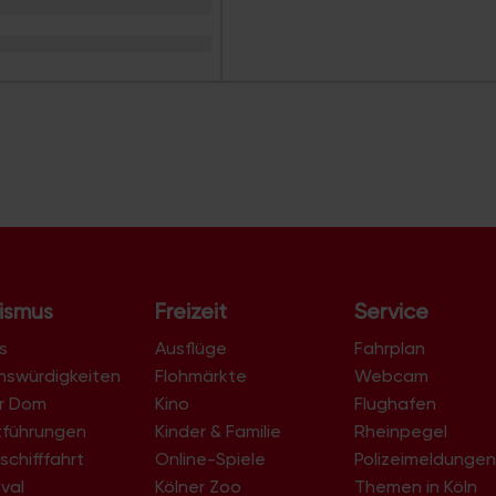
Böcking-Siedlung
Boltensternstraße
Braunsfeld
Brück
Brücker Heide
Bruder-Klaus-Siedlung
Buchforst
Buchheim
Bungalow-Siedlung
Büropark Rodenkirchen
Büropark-Holweide
Cäcilien-Viertel
Chorweiler
City
ismus
Freizeit
Service
Clouth-Gelände
Colonius
s
Ausflüge
Fahrplan
Deckstein
Dellbrück
nswürdigkeiten
Flohmärkte
Webcam
Dellbrück-Süd
er Dom
Kino
Flughafen
Deutz
tführungen
Kinder & Familie
Rheinpegel
Deutzer Hafen
schifffahrt
Online-Spiele
Dichter-Viertel
Polizeimeldunge
Dünnwald
val
Kölner Zoo
Themen in Köln