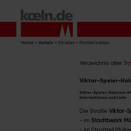
Zum
Inhalt
springen
Home
»
Verkehr
»
Straßen + Postleitzahlen
Verzeichnis aller
St
Viktor-Speier-Hols
Viktor-Speier-Holstein-Str
Informationen und Links
Die Straße
Viktor-S
- im
Stadtbezirk M
- im Stadtteil Mülh