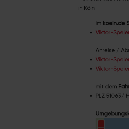
in Köln
im
koeln.de 
Viktor-Speie
Anreise / Ab
Viktor-Speie
Viktor-Speie
mit dem
Fah
PLZ 51063/ 
Umgebungska