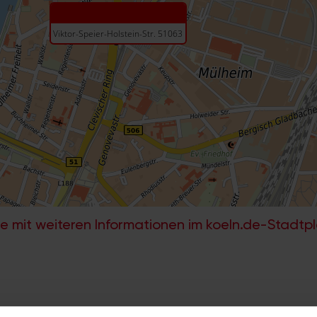
e mit weiteren Informationen im koeln.de-Stadtp
itzahl und weitere Details zu einer bestimmten S