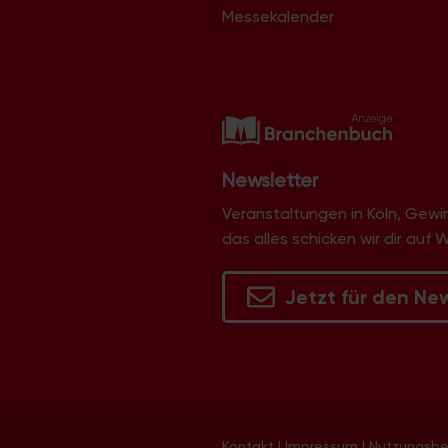
Libur
Messekalender
Lind
Lindenthal
Lindweiler
Longerich
Lövenich
Marienburg
Mauenheim
Merheim
Newsletter
Merkenich
Meschenich
Veranstaltungen in Köln, Gew
Mülheim
das alles schicken wir dir auf 
Müngersdorf
Neubrück
Neuehrenfeld
Jetzt für den Ne
Neustadt/Nord
Neustadt/Süd
Niehl
Nippes
Ossendorf
Ostheim
Pesch
Poll
Kontakt
|
Impressum
|
Nutzungsb
Porz