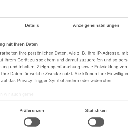
 im Suchformular den Namen der gesuchten Straß
Details
Anzeigeneinstellungen
raßen und
Postleitzahlen
in Köln
g mit Ihren Daten
arbeiten Ihre persönlichen Daten, wie z. B. Ihre IP-Adresse, mit
n
Veedel
uf Ihrem Gerät zu speichern und darauf zuzugreifen und so pers
ung und Inhalten, Zielgruppenforschung sowie Entwicklung von
Aachener Weiher
 Ihre Daten für welche Zwecke nutzt. Sie können Ihre Einwilligun
Agnes-Viertel
 auf das Privacy Trigger Symbol ändern oder widerrufen
Airport-Businesspark
Alt-Bocklemünd
Alt-Grengel
n wir auch gerne:
Alt-Hahnwald
re geografische Lage erfassen, welche bis auf einige Meter gen
Alt-Lindenthal
Alt-Longerich
es Scannen nach bestimmten Merkmalen (Fingerprinting) identifi
Präferenzen
Statistiken
Alt-Meschenich
ie Ihre persönlichen Daten verarbeitet werden, und legen Sie I
Alt-Müngersdorf
Alt-Weiden