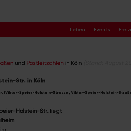
Leben
Events
Freiz
raßen
und
Postleitzahlen
in Köln
(Stand: August 2
tein-Str. in Köln
. (Viktor-Speier-Holstein-Strasse , Viktor-Speier-Holstein-Straße)
peier-Holstein-Str.
liegt
ülheim
eim