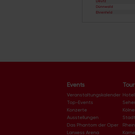
Deutz
Dünnwald
Ehrenfeld
Eil
Elsdorf
Ensen
Esch/Auweiler
Finkenberg
Flittard
Fühlingen
Godorf
Gremberghoven
Grengel
Hahnwald
Heimersdorf
Events
Tour
Höhenberg
Höhenhaus
Veranstaltungskalender
Hotel
Holweide
Top-Events
Sehe
Humboldt/Gremberg
Konzerte
Köln
Immendorf
Junkersdorf
Ausstellungen
Stad
Kalk
Das Phantom der Oper
Rhein
Klettenberg
Lanxess Arena
Karne
Langel