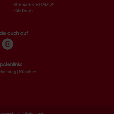
51103
RheinEnergieSTADION
51105
Köln Deutz
51107
51109
51143
51145
.de auch auf
51147
51149
polenlinks
Hamburg
|
München
ranchenbuch
|
Werben auf