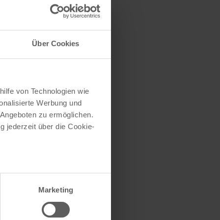
e (oder einen Teil
Über Cookies
hilfe von Technologien wie
onalisierte Werbung und
 Angeboten zu ermöglichen.
g jederzeit über die Cookie-
au sein können
zieren
Marketing
hre Präferenzen im
Abschnitt