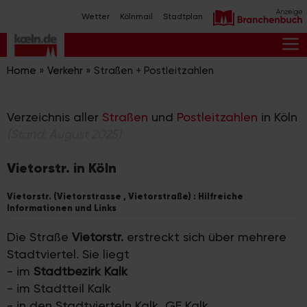
Zum
Wetter
Kölnmail
Stadtplan
Inhalt
springen
M
Home
»
Verkehr
»
Straßen + Postleitzahlen
Verzeichnis aller
Straßen
und
Postleitzahlen
in Köln
(Stand: August 2025)
Vietorstr. in Köln
Vietorstr. (Vietorstrasse , Vietorstraße) : Hilfreiche
Informationen und Links
Die Straße
Vietorstr.
erstreckt sich über mehrere
Stadtviertel. Sie liegt
- im
Stadtbezirk Kalk
- im Stadtteil Kalk
- in den Stadtvierteln Kalk, GE Kalk